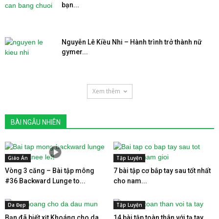
bạn...
Nguyễn Lê Kiều Nhi – Hành trình trở thành nữ
gymer...
Xem thêm
BÀI NGẪU NHIÊN
Giáo Án
Tập Luyện
Vòng 3 căng – Bài tập mông
7 bài tập cơ bắp tay sau tốt nhất
#36 Backward Lunge to...
cho nam...
Da Đẹp
Tập Luyện
Bạn đã biết xịt Khoáng cho da
14 bài tập toàn thân với tạ tay