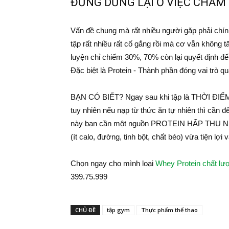
ĐỪNG DỪNG LẠI Ở VIỆC CHĂM 
Vấn đề chung mà rất nhiều người gặp phải chính
tập rất nhiều rất cố gắng rồi mà cơ vẫn không
luyện chỉ chiếm 30%, 70% còn lại quyết định
Đặc biệt là Protein - Thành phần đóng vai trò q
BẠN CÓ BIẾT? Ngay sau khi tập là THỜI ĐIỂM 
tuy nhiên nếu nạp từ thức ăn tự nhiên thì cần đế
này bạn cần một nguồn PROTEIN HẤP THỤ NHA
(ít calo, đường, tinh bột, chất béo) vừa tiện lợi
Chọn ngay cho mình loại
Whey Protein chất lư
399.75.999
CHỦ ĐỀ
tập gym
Thực phẩm thể thao