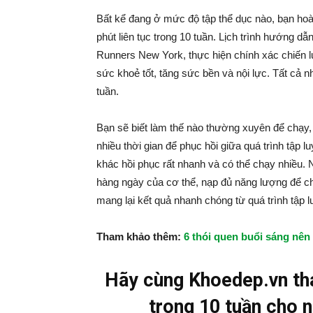
Bất kể đang ở mức độ tập thể dục nào, bạn hoà
phút liên tục trong 10 tuần. Lịch trình hướng 
Runners New York, thực hiện chính xác chiến l
sức khoẻ tốt, tăng sức bền và nội lực. Tất cả n
tuần.
Bạn sẽ biết làm thế nào thường xuyên để chạy,
nhiều thời gian để phục hồi giữa quá trình tập l
khác hồi phục rất nhanh và có thể chạy nhiều.
hàng ngày của cơ thể, nạp đủ năng lượng để c
mang lại kết quả nhanh chóng từ quá trình tập l
Tham khảo thêm:
6 thói quen buổi sáng nê
Hãy cùng Khoedep.vn tha
trong 10 tuần cho 