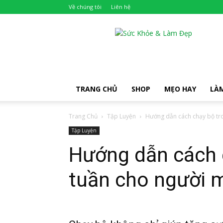
Về chúng tôi
Liên hệ
Khỏe
Đẹp
TRANG CHỦ
SHOP
MẸO HAY
LÀ
Trang Chủ
Tập Luyện
Hướng dẫn cách chạy bộ tro
Tập Luyện
Hướng dẫn cách 
tuần cho người 