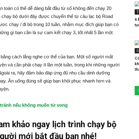
n toàn có thể dễ dàng bắt đầu từ số không đến chạy 20
T
dẫn chạy bộ dưới đây được chuyển thể từ câu lạc bộ Road
6 
ược chạy / đi bộ trong 10 tuần, nhằm mục đích giúp bạn có
tư
hững gì bạn cần là sự cam kết chạy 3, tốt nhất 5 lần một
C
 bằng cách lắng nghe cơ thể của bạn. Một số người mất
Cá
kh
uyện và cần phải chạy ít lần một tuần, trong khi những người
th
 Ngoài ra, hãy đảm bảo đáp ứng đủ nhu cầu dinh dưỡng
hạy. Ăn uống đúng sẽ giúp bạn khôi phục nhanh hơn và
uyện.
n tránh nếu không muốn tử vong
m khảo ngay lịch trình chạy bộ
người mới bắt đầu bạn nhé!