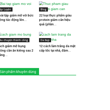
ập Luyện
Blog
bài tập giảm mỡ với bức
22 loại thực phẩm giàu
ờng tác động lên...
protein giảm cân hiệu
quả (phần...
âu chuyện thành công
Da Đẹp
ch giảm mỡ bụng
12 cách làm trắng da mặt
ông cần ăn kiêng sau 2
cấp tốc tại nhà, đảm...
áng...
Sản phẩm khuyên dùng