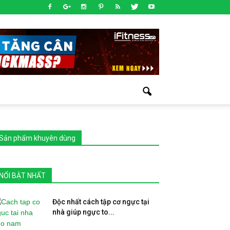
Sản phẩm khuyên dùng
NỔI BẬT NHẤT
Độc nhất cách tập cơ ngực tại
nhà giúp ngực to...