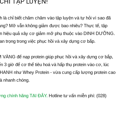
CHỈ TẬP LUYỆN!
 là chỉ biết chăm chăm vào tập luyện và tự hỏi vì sao đã
 tăng? Mỡ vẫn không giảm được bao nhiêu? Thực tế, tập
 đến hiệu quả xây cơ giảm mỡ phụ thuộc vào DINH DƯỠNG.
uan trọng trong việc phục hồi và xây dựng cơ bắp.
VÀNG để nạp protein giúp phục hồi và xây dựng cơ bắp,
n 3 giờ để cơ thể tiêu hoá và hấp thụ protein vào cơ, lúc
NH như Whey Protein - vừa cung cấp lượng protein cao
 và nhanh chóng.
ợng chính hãng TẠI ĐÂY.
Hotline tư vấn miễn phí: (028)