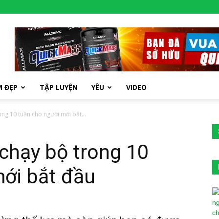
M ĐẸP
TẬP LUYỆN
YÊU
VIDEO
ng 10 tuần cho người mới bắt...
chạy bộ trong 10
mới bắt đầu