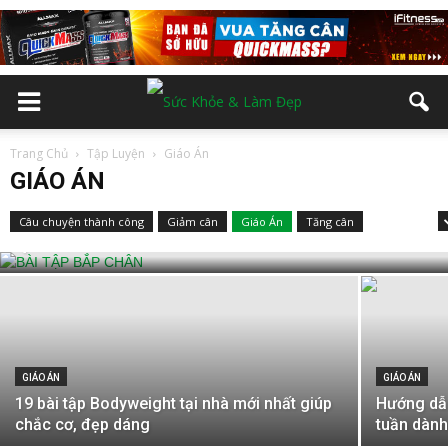
Trang Chủ
Tập Luyện
Giáo Án
GIÁO ÁN
GIÁO ÁN
Bài tập bắp chân giúp chăm sóc cơ hiệu
Câu chuyện thành công
Giảm cân
Giáo Án
Tăng cân
quả
Thể Hình
GIÁO ÁN
GIÁO ÁN
19 bài tập Bodyweight tại nhà mới nhất giúp
Hướng dẫn
chắc cơ, đẹp dáng
tuần dàn