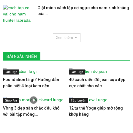
Giật mình cách tập cơ ngực cho nam kinh khủng
của...
Xem thêm
BÀI NGẪU NHIÊN
Làm Đẹp
Làm Đẹp
Foundation là gì? Hướng dẫn
40 cách diện đồ jean cực đẹp
phân biệt 4 loại kem nền...
cực chất cho các...
Giáo Án
Tập Luyện
Vòng 3 đẹp săn chắc đâu khó
12 tư thế Yoga giúp mở rộng
với bài tập mông...
khớp háng