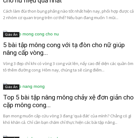
cho nữ hiệu quả nhất
Cách làm đùi thon bụng phẳng nào tốt nhất hiện nay, phối hợp được cả
2 nhóm cơ quan trọng trên cơ thể? Nếu bạn đang muốn 1 mũi...
Giáo Án
5 bài tập mông cong với tạ đòn cho nữ giúp
nâng cấp vòng...
Vòng 3 đẹp chỉ khi có vòng 3 cong vút lên, nẩy cao để diện các quần ôm
tô thêm đường cong. Hôm nay, chúng ta sẽ cùng điểm...
Giáo Án
Top 5 bài tập nâng mông chảy xệ đơn giản cho
cặp mông cong...
Bạn mong muốn cấp cứu vòng 3 đang 'quá đát' của mình? Chẳng có gì
khó khăn cả. Chỉ cần bạn chăm chỉ thực hiện các bài tập nâng...