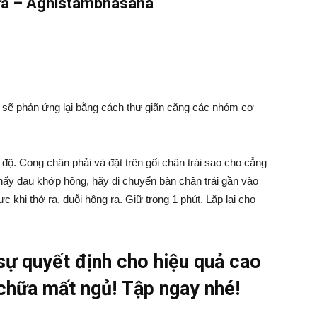
lửa – Agnistambhasana
ạn sẽ phản ứng lại bằng cách thư giãn căng các nhóm cơ
0 độ. Cong chân phải và đặt trên gối chân trái sao cho cẳng
thấy đau khớp hông, hãy di chuyển bàn chân trái gần vào
khi thở ra, duỗi hông ra. Giữ trong 1 phút. Lặp lại cho
 sự quyết định cho hiệu quả cao
 chữa mất ngủ! Tập ngay nhé!