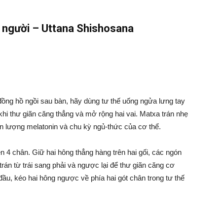
i người – Uttana Shishosana
đồng hồ ngồi sau bàn, hãy dùng tư thế uống ngửa lưng tay
khi thư giãn căng thẳng và mở rộng hai vai. Matxa trán nhẹ
ển lượng melatonin và chu kỳ ngủ-thức của cơ thể.
n 4 chân. Giữ hai hông thẳng hàng trên hai gối, các ngón
 trán từ trái sang phải và ngược lại để thư giãn căng cơ
n đầu, kéo hai hông ngược về phía hai gót chân trong tư thế