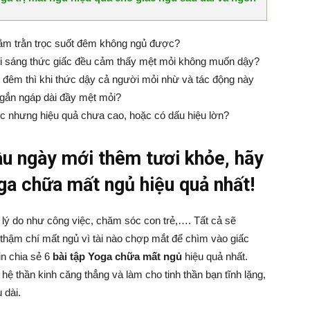
ằm trằn trọc suốt đêm không ngủ được?
ỗi sáng thức giấc đều cảm thấy mệt mỏi không muốn dậy?
 đêm thì khi thức dậy cả người mỏi nhừ và tác động này
ngắn ngáp dài đầy mệt mỏi?
c nhưng hiệu quả chưa cao, hoặc có dấu hiệu lờn?
ầu ngày mới thêm tươi khỏe, hãy
ga chữa mất ngủ hiệu quả nhất!
 lý do như công việc, chăm sóc con trẻ,…. Tất cả sẽ
thậm chí mất ngủ vì tài nào chợp mắt để chìm vào giấc
in chia sẻ 6
bài tập Yoga chữa mất ngủ
hiệu quả nhất.
n hệ thần kinh căng thẳng và làm cho tinh thần bạn tĩnh lặng,
 dài.