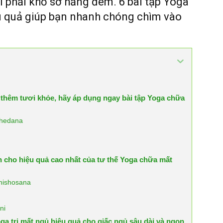
 phải khổ sở hằng đêm. 6 bài tập Yoga
u quả giúp bạn nhanh chóng chìm vào
 thêm tươi khỏe, hãy áp dụng ngay bài tập Yoga chữa
Bhedana
h cho hiệu quả cao nhất của tư thế Yoga chữa mất
Shishosana
ni
ga trị mất ngủ hiệu quả cho giấc ngủ sâu dài và ngon