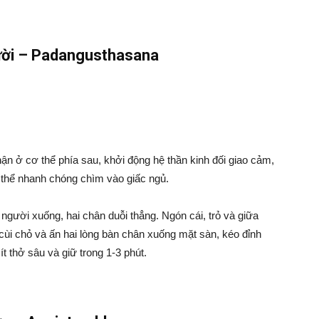
ười – Padangusthasana
hận ở cơ thể phía sau, khởi động hệ thần kinh đối giao cảm,
ơ thể nhanh chóng chìm vào giấc ngủ.
gười xuống, hai chân duỗi thẳng. Ngón cái, trỏ và giữa
cùi chỏ và ấn hai lòng bàn chân xuống mặt sàn, kéo đỉnh
t thở sâu và giữ trong 1-3 phút.