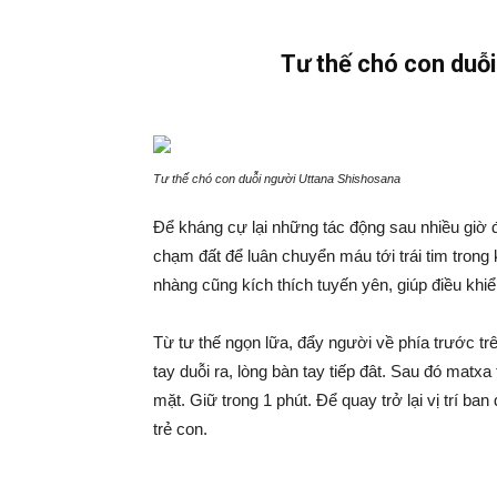
Tư thế chó con duỗ
Tư thế chó con duỗi người Uttana Shishosana
Để kháng cự lại những tác động sau nhiều giờ 
chạm đất để luân chuyển máu tới trái tim trong 
nhàng cũng kích thích tuyến yên, giúp điều khi
Từ tư thế ngọn lữa, đẩy người về phía trước trê
tay duỗi ra, lòng bàn tay tiếp đât. Sau đó matxa
mặt. Giữ trong 1 phút. Để quay trở lại vị trí ba
trẻ con.