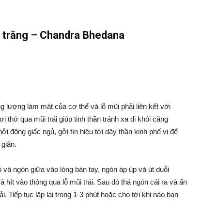
t trăng – Chandra Bhedana
ng lượng làm mát của cơ thể và lỗ mũi phải liên kết với
 thở qua mũi trái giúp tinh thần tránh xa đi khỏi căng
i động giấc ngủ, gởi tín hiệu tới dây thần kinh phế vị để
 giãn.
rỏ và ngón giữa vào lòng bàn tay, ngón áp úp và út duỗi
 hít vào thông qua lỗ mũi trái. Sau đó thả ngón cái ra và ấn
ải. Tiếp tục lặp lại trong 1-3 phút hoặc cho tới khi nào bạn