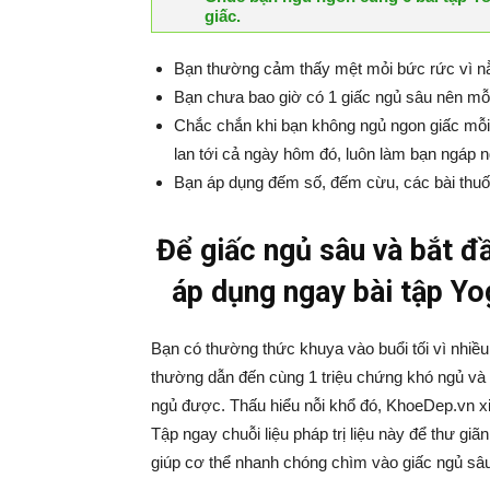
giấc.
Bạn thường cảm thấy mệt mỏi bức rức vì n
Bạn chưa bao giờ có 1 giấc ngủ sâu nên m
Chắc chắn khi bạn không ngủ ngon giấc mỗi
lan tới cả ngày hôm đó, luôn làm bạn ngáp 
Bạn áp dụng đếm số, đếm cừu, các bài thuố
Để giấc ngủ sâu và bắt đ
áp dụng ngay bài tập Yo
Bạn có thường thức khuya vào buổi tối vì nhiều
thường dẫn đến cùng 1 triệu chứng khó ngủ và 
ngủ được. Thấu hiểu nỗi khổ đó, KhoeDep.vn x
Tập ngay chuỗi liệu pháp trị liệu này để thư giã
giúp cơ thể nhanh chóng chìm vào giấc ngủ sâu