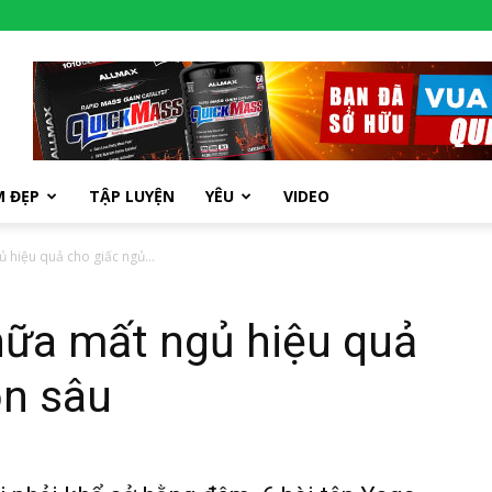
M ĐẸP
TẬP LUYỆN
YÊU
VIDEO
 hiệu quả cho giấc ngủ...
hữa mất ngủ hiệu quả
on sâu