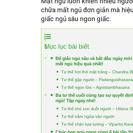
Mất ngủ luôn khiến nhiều người
chữa mất ngủ đơn giản mà hiệ
giấc ngủ sâu ngon giấc.
1
Mục lục bài biết
Để giấc ngủ sâu và bắt đầu ngày mới
mất ngủ hiệu quả nhất!
Tư thế hơi thở mặt trăng – Chandra 
Tư thế gập người – Padangusthasana
Tư thế ngọn lửa – Agnistambhasana
Ba tư thế cuối cùng tạo sự quyết địn
ngủ! Tập ngay nhé!
Tư thế chó con duỗi người – Uttana 
Tư thế nằm ngửa vặn người
Tư thế chân tựa tường – Viparita Kara
Chúc bạn ngủ ngon cùng 6 bài tập Yo