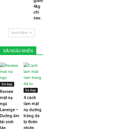
giảm
4kg
chỉ
sau...
Xem thêm
BÀI NGẪU NHIÊN
Da Đẹp
Da Đẹp
Review
mặt nạ
4 cách
ngủ
làm mặt
Laneige –
nạ dưỡng
Dưỡng ẩm
trắng da
tái sinh
từ thiên
làn...
nhiên...