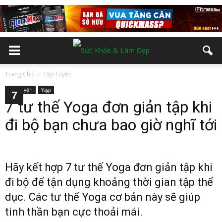
Trang Chủ
Tập Luyện
Tập Luyện
Yoga
2
3
4
5
6
7
7 tư thế Yoga đơn giản tập khi
đi bộ bạn chưa bao giờ nghĩ tới
Hãy kết hợp 7 tư thế Yoga đơn giản tập khi
đi bộ để tận dụng khoảng thời gian tập thể
dục. Các tư thế Yoga cơ bản này sẽ giúp
tinh thần bạn cực thoải mái.