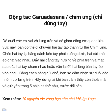
Động tác Garuadasana / chim ưng (chỉ
dùng tay)
Để duỗi các cơ vai và lưng trên và để giảm căng cơ quanh khu
vực này, bạn có thể di chuyển hai tay tạo thành tư thế Chim ưng.
Chéo hai tay lại bằng cách kéo tay phải xuống dưới, hai cùi chỏ
ép chặt vào nhau. Đẩy hai cẳng tay hướng về phía trên và mặt
sau của hai tay chạm nhau hoặc vặn lại để hai lòng bàn tay ép
vào nhau. Bằng cách nâng cùi chỏ, bạn sẽ cảm nhận sự duỗi các
nhóm cơ lưng trên. Hãy dừng lại khi bạn cảm thấy còn thoải mái
và giữ yên trong 5 nhịp hít thở sâu, trước đổi bên.
Xem thêm:
10 nguyên tắc vàng bạn cần nhớ khi tập Yoga