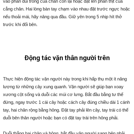
vào phần đùi trong của chân còn lại hoặc đặt lên phần thịt của
cẳng chân. Hai lòng bàn tay chạm vào nhau đặt trước ngực hoặc
nếu thoải mái, hãy nâng qua đầu. Giữ yên trong 5 nhịp hít thở
trước khi đổi bên.
Động tác vặn thân người trên
Thực hiện động tác vặn người này trong khi hấp thụ một ít năng
lượng từ những cây xung quanh. Vặn người sẽ giúp bạn xoay
xương cột sống và duỗi các múi cơ lưng. Bắt đầu bằng tư thế
đứng, ngay trước 1 cái cây hoặc cách cây đúng chiều dài 1 cánh
tay, hai chân rộng bằng hông. Đặt tay phải lên cây, tay trái có thể
duỗi bên thân người hoặc bạn có đặt tay trái trên hông phải.
Duỗi thẳng hai chân và hông, bắt đầu vặn người sang bên phải,