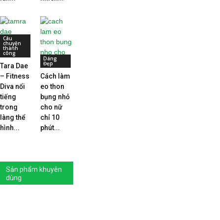
Câu
chuyện
thành
công
Dáng
Đẹp
Tara Dae
– Fitness
Cách làm
Diva nổi
eo thon
tiếng
bụng nhỏ
trong
cho nữ
làng thể
chỉ 10
hình...
phút...
Sản phẩm khuyên
dùng