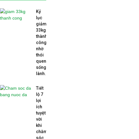
Kỷ
lục
giảm
33kg
thành
công
nhờ
thói
quen
sống
lành...
Tiết
lộ 7
lợi
ích
tuyệt
vời
khi
chăm
sóc