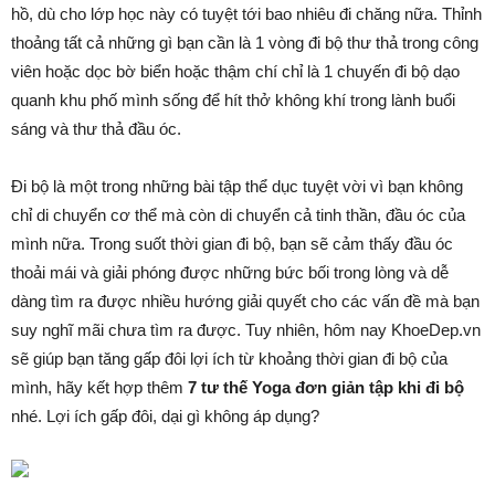
hồ, dù cho lớp học này có tuyệt tới bao nhiêu đi chăng nữa. Thỉnh
thoảng tất cả những gì bạn cần là 1 vòng đi bộ thư thả trong công
viên hoặc dọc bờ biển hoặc thậm chí chỉ là 1 chuyến đi bộ dạo
quanh khu phố mình sống để hít thở không khí trong lành buổi
sáng và thư thả đầu óc.
Đi bộ là một trong những bài tập thể dục tuyệt vời vì bạn không
chỉ di chuyển cơ thể mà còn di chuyển cả tinh thần, đầu óc của
mình nữa. Trong suốt thời gian đi bộ, bạn sẽ cảm thấy đầu óc
thoải mái và giải phóng được những bức bối trong lòng và dễ
dàng tìm ra được nhiều hướng giải quyết cho các vấn đề mà bạn
suy nghĩ mãi chưa tìm ra được. Tuy nhiên, hôm nay KhoeDep.vn
sẽ giúp bạn tăng gấp đôi lợi ích từ khoảng thời gian đi bộ của
mình, hãy kết hợp thêm
7 tư thế Yoga đơn giản tập khi đi bộ
nhé. Lợi ích gấp đôi, dại gì không áp dụng?