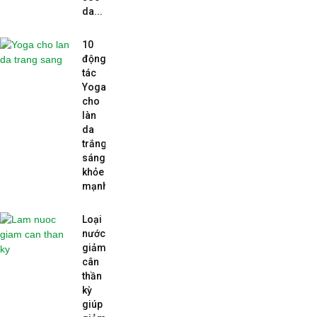
da...
10
động
tác
Yoga
cho
làn
da
trắng
sáng,
khỏe
mạnh...
Loại
nước
giảm
cân
thần
kỳ
giúp