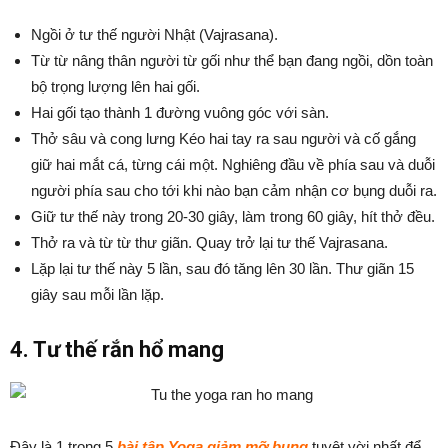
Ngồi ở tư thế người Nhật (Vajrasana).
Từ từ nâng thân người từ gối như thể bạn đang ngồi, dồn toàn
bộ trọng lượng lên hai gối.
Hai gối tạo thành 1 đường vuông góc với sàn.
Thở sâu và cong lưng Kéo hai tay ra sau người và cố gắng
giữ hai mắt cá, từng cái một. Nghiêng đầu về phía sau và duỗi
người phía sau cho tới khi nào bạn cảm nhận cơ bụng duỗi ra.
Giữ tư thế này trong 20-30 giây, làm trong 60 giây, hít thở đều.
Thở ra và từ từ thư giãn. Quay trở lại tư thế Vajrasana.
Lặp lại tư thế này 5 lần, sau đó tăng lên 30 lần. Thư giãn 15
giây sau mỗi lần lặp.
4. Tư thế rắn hổ mang
Đây là 1 trong 5
bài tập Yoga giảm mỡ bụng
tuyệt vời nhất để