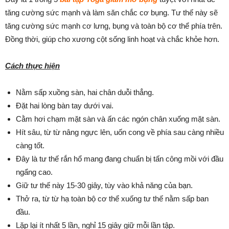
tăng cường sức mạnh và làm săn chắc cơ bụng. Tư thế này sẽ
tăng cường sức mạnh cơ lưng, bụng và toàn bộ cơ thể phía trên.
Đồng thời, giúp cho xương cột sống linh hoạt và chắc khỏe hơn.
Cách thực hiện
Nằm sấp xuồng sàn, hai chân duỗi thẳng.
Đặt hai lòng bàn tay dưới vai.
Cằm hơi chạm mặt sàn và ấn các ngón chân xuống mặt sàn.
Hít sâu, từ từ nâng ngực lên, uốn cong về phía sau càng nhiều
càng tốt.
Đây là tư thế rắn hổ mang đang chuẩn bị tấn công mồi với đầu
ngẩng cao.
Giữ tư thế này 15-30 giây, tùy vào khả năng của bạn.
Thở ra, từ từ hạ toàn bộ cơ thể xuống tư thế nằm sấp ban
đầu.
Lặp lại ít nhất 5 lần, nghỉ 15 giây giữ mỗi lần tập.