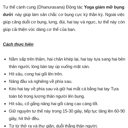
Tư thế cánh cung (Dhanurasana) Động tác
Yoga giảm mỡ bụng
dưới
này giúp làm săn chắc cơ bụng cực kỳ thần kỳ. Ngoài việc
giúp căng duỗi cơ bụng, lưng, đùi, hai tay và ngực, tư thế này còn
giúp cải thiện vóc dáng cơ thể của bạn.
Cách thực hiện
Nằm sấp trên thảm, hai chân khép lại, hai tay tựa sang hai bên
thân người, lòng bàn tay úp xuống mặt sàn.
Hít sâu, cong hai gối lên trên.
Nâng đầu và nghiêng về phía sau.
Kéo hai tay về phía sau và giữ hai mắt cá bằng hai tay Tựa
toàn bộ trọng lượng thân người lên bụng.
Hít sâu, cố gắng nâng hai gối càng cao càng tốt.
Giữ nguyên tư thế này trong 15-30 giây, tiếp tục tăng lên 60-90
giây, hít thở đều.
Từ từ thở ra và thư giãn, duỗi thẳng thân người.