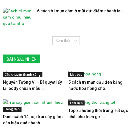
6 cách trị mụn cám ở mũi dứt điểm nhanh tại...
Xem thêm
BÀI NGẪU NHIÊN
Câu chuyện thành công
Mặt Đẹp
Nguyễn Tường Vi – Bí quyết lấy
5 cách trị mụn đầu đen bằng
lại body chuẩn mẫu...
nước hoa hồng cho...
Làm Đẹp
Dáng Đẹp
Top xu hướng thời trang Tết cực
Danh sách 14 loại trái cây giảm
chất cho teen girl...
cân hiệu quả nhanh...