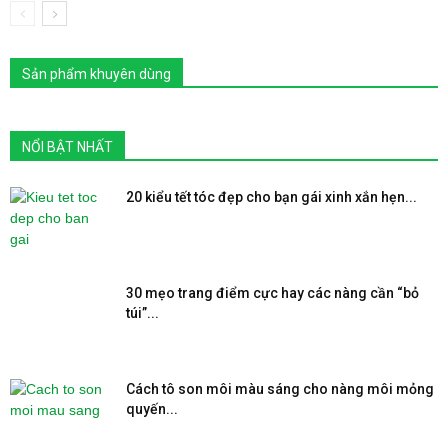
Sản phẩm khuyên dùng
NỔI BẬT NHẤT
20 kiểu tết tóc đẹp cho bạn gái xinh xắn hẹn...
30 mẹo trang điểm cực hay các nàng cần “bỏ
túi”...
Cách tô son môi màu sáng cho nàng môi mỏng
quyến...