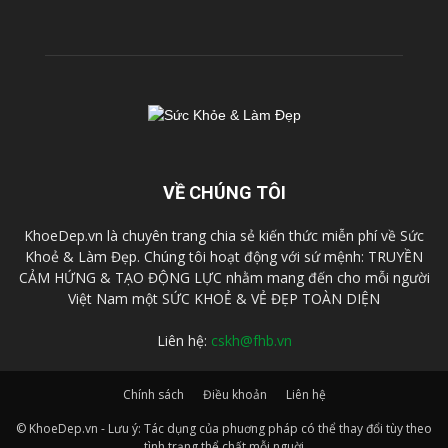
VỀ CHÚNG TÔI
KhoeDep.vn là chuyên trang chia sẻ kiến thức miễn phí về Sức
Khoẻ & Làm Đẹp. Chúng tôi hoạt động với sứ mệnh: TRUYỀN
CẢM HỨNG & TẠO ĐỘNG LỰC nhằm mang đến cho mỗi người
Việt Nam một SỨC KHOẺ & VẺ ĐẸP TOÀN DIỆN
Liên hệ:
cskh@fhb.vn
Chính sách
Điều khoản
Liên hệ
© KhoeDep.vn - Lưu ý: Tác dụng của phuơng pháp có thể thay đổi tùy theo
tình trạng thể chất mỗi nguời