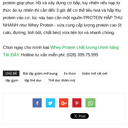
protein giúp phục hồi và xây dựng cơ bắp, tuy nhiên nếu nạp từ
thức ăn tự nhiên thì cần đến 3 giờ để cơ thể tiêu hoá và hấp thụ
protein vào cơ, lúc này bạn cần một nguồn PROTEIN HẤP THỤ
NHANH như Whey Protein - vừa cung cấp lượng protein cao (ít
calo, đường, tinh bột, chất béo) vừa tiện lợi và nhanh chóng.
Chọn ngay cho mình loại
Whey Protein chất lượng chính hãng
TẠI ĐÂY.
Hotline tư vấn miễn phí: (028) 399.75.999
CHỦ ĐỀ
Bài tập giảm mỡ bụng
Eo thon
Giảm mỡ cắt nét
tập gym
tập thể dục
Thể dục thẩm mỹ