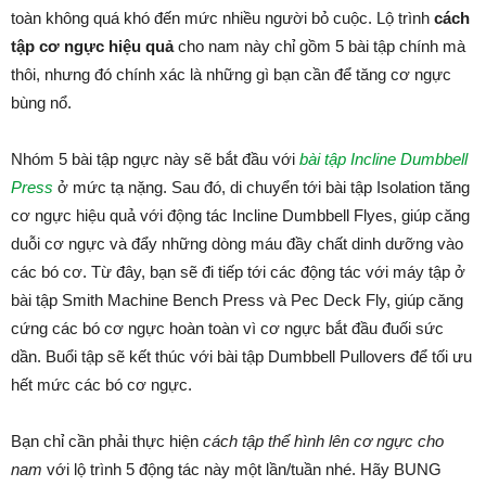
toàn không quá khó đến mức nhiều người bỏ cuộc. Lộ trình
cách
tập cơ ngực hiệu quả
cho nam này chỉ gồm 5 bài tập chính mà
thôi, nhưng đó chính xác là những gì bạn cần để tăng cơ ngực
bùng nổ.
Nhóm 5 bài tập ngực này sẽ bắt đầu với
bài tập Incline Dumbbell
Press
ở mức tạ nặng. Sau đó, di chuyển tới bài tập Isolation tăng
cơ ngực hiệu quả với động tác Incline Dumbbell Flyes, giúp căng
duỗi cơ ngực và đẩy những dòng máu đầy chất dinh dưỡng vào
các bó cơ. Từ đây, bạn sẽ đi tiếp tới các động tác với máy tập ở
bài tập Smith Machine Bench Press và Pec Deck Fly, giúp căng
cứng các bó cơ ngực hoàn toàn vì cơ ngực bắt đầu đuối sức
dần. Buổi tập sẽ kết thúc với bài tập Dumbbell Pullovers để tối ưu
hết mức các bó cơ ngực.
Bạn chỉ cần phải thực hiện
cách tập thể hình lên cơ ngực cho
nam
với lộ trình 5 động tác này một lần/tuần nhé. Hãy BUNG