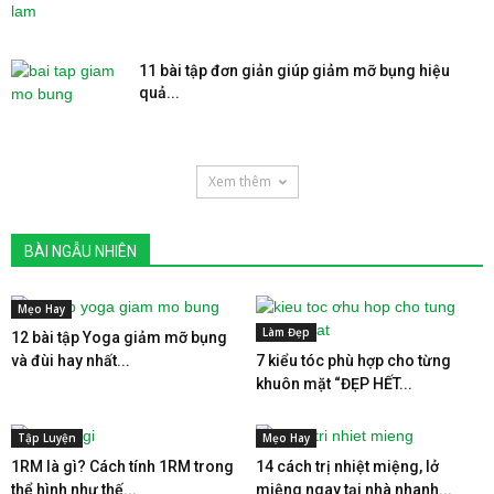
11 bài tập đơn giản giúp giảm mỡ bụng hiệu
quả...
Xem thêm
BÀI NGẪU NHIÊN
Mẹo Hay
Làm Đẹp
12 bài tập Yoga giảm mỡ bụng
và đùi hay nhất...
7 kiểu tóc phù hợp cho từng
khuôn mặt “ĐẸP HẾT...
Tập Luyện
Mẹo Hay
1RM là gì? Cách tính 1RM trong
14 cách trị nhiệt miệng, lở
thể hình như thế...
miệng ngay tại nhà nhanh...