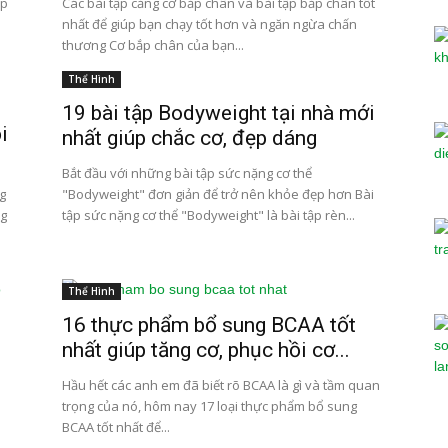
ập
Các bài tập căng cơ bắp chân và bài tập bắp chân tốt
nhất để giúp bạn chạy tốt hơn và ngăn ngừa chấn
thương Cơ bắp chân của bạn...
Thể Hình
19 bài tập Bodyweight tại nhà mới
i
nhất giúp chắc cơ, đẹp dáng
Bắt đầu với những bài tập sức nặng cơ thể
ng
"Bodyweight" đơn giản để trở nên khỏe đẹp hơn Bài
ng
tập sức nặng cơ thể "Bodyweight" là bài tập rèn...
Thể Hình
16 thực phẩm bổ sung BCAA tốt
nhất giúp tăng cơ, phục hồi cơ...
Hầu hết các anh em đã biết rõ BCAA là gì và tầm quan
trọng của nó, hôm nay 17 loại thực phẩm bổ sung
BCAA tốt nhất để...