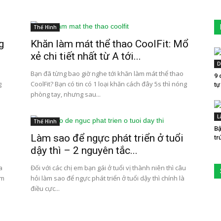
Thể Hình
g
Khăn làm mát thể thao CoolFit: Mổ
xẻ chi tiết nhất từ A tới...
D
Bạn đã từng bao giờ nghe tới khăn làm mát thể thao
9 
g
CoolFit? Bạn có tin có 1 loại khăn cách đây 5s thì nóng
tự
phòng tay, nhưng sau...
L
Thể Hình
Bậ
Làm sao để ngực phát triển ở tuổi
tr
dậy thì – 2 nguyên tắc...
a
Đối với các chị em bạn gái ở tuổi vị thành niên thì câu
àm
hỏi làm sao để ngực phát triển ở tuổi dậy thì chính là
điều cực...