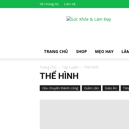
Về chúng tôi
Liên hệ
Khỏe
Đẹp
TRANG CHỦ
SHOP
MẸO HAY
LÀ
Trang Chủ
Tập Luyện
Thể Hình
THỂ HÌNH
Câu chuyện thành công
Giảm cân
Giáo Án
Tăn