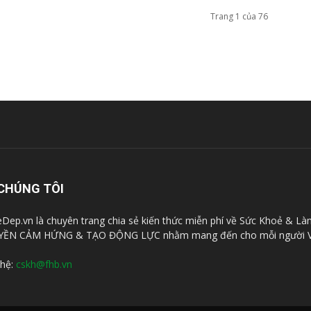
Trang 1 của 76
CHÚNG TÔI
Dep.vn là chuyên trang chia sẻ kiến thức miễn phí về Sức Khoẻ & Là
YỀN CẢM HỨNG & TẠO ĐỘNG LỰC nhằm mang đến cho mỗi người V
 hệ:
cskh@fhb.vn