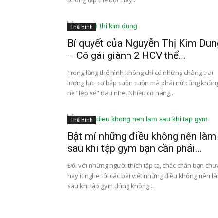
phòng tập thể dục hay...
Thể Hình
Bí quyết của Nguyễn Thị Kim Dun
– Cô gái giành 2 HCV thể...
Trong làng thể hình không chỉ có những chàng trai
lượng lực, cơ bắp cuồn cuộn mà phái nữ cũng khôn
hề "lép vế" đâu nhé. Nhiều cô nàng...
Thể Hình
Bật mí những điều không nên làm
sau khi tập gym bạn cần phải...
Đối với những người thích tập tạ, chắc chắn bạn chư
hay ít nghe tới các bài viết những điều không nên l
sau khi tập gym đúng không...