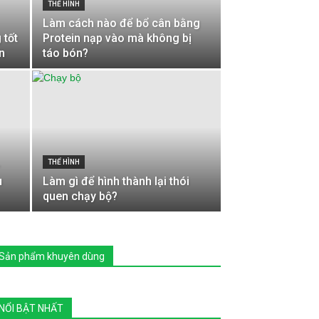
THỂ HÌNH
Làm cách nào để bổ cân bằng
 tốt
Protein nạp vào mà không bị
n
táo bón?
THỂ HÌNH
–
u
Làm gì để hình thành lại thói
quen chạy bộ?
Sản phẩm khuyên dùng
NỔI BẬT NHẤT