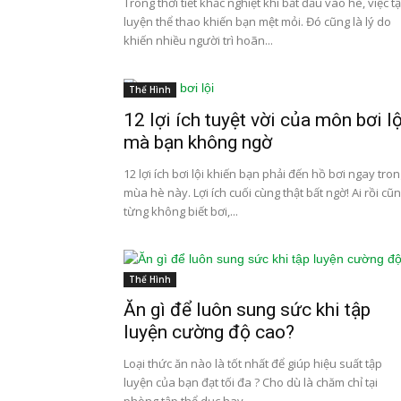
Trong thời tiết khắc nghiệt khi bắt đầu vào hè, việc t
luyện thể thao khiến bạn mệt mỏi. Đó cũng là lý do
khiến nhiều người trì hoãn...
Thể Hình
12 lợi ích tuyệt vời của môn bơi lộ
mà bạn không ngờ
12 lợi ích bơi lội khiến bạn phải đến hồ bơi ngay tro
mùa hè này. Lợi ích cuối cùng thật bất ngờ! Ai rồi cũ
từng không biết bơi,...
Thể Hình
Ăn gì để luôn sung sức khi tập
luyện cường độ cao?
Loại thức ăn nào là tốt nhất để giúp hiệu suất tập
luyện của bạn đạt tối đa ? Cho dù là chăm chỉ tại