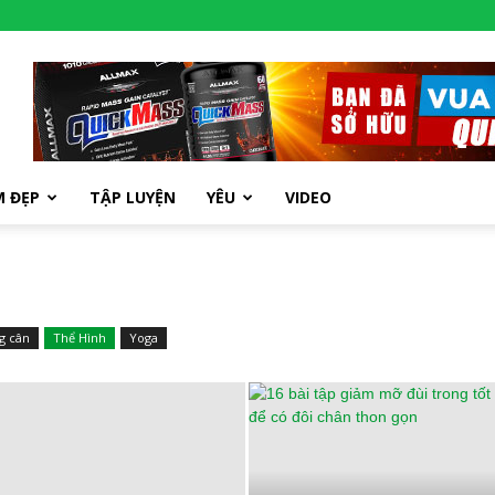
M ĐẸP
TẬP LUYỆN
YÊU
VIDEO
g cân
Thể Hình
Yoga