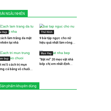
BÀI NGẪU NHIÊN
a Đẹp
Thể Hình
cách làm trắng da mặt
9 bài tập ngực cho nữ
 nhiên tại nhà
hiệu quả nhất làm vòng...
Mẹo Hay
àm Đẹp
“Bật mí” 20 mẹo vặt nhà
bếp chị em nhất định...
t mí 5 cách trị mụn
ứng cá bằng vỏ chuối...
Sản phẩm khuyên dùng