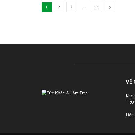
...
1
2
3
76
VỀ 
Khoe
TRU
Liên