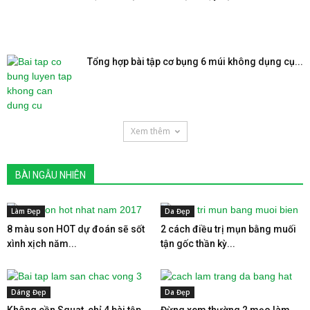
Tổng hợp bài tập cơ bụng 6 múi không dụng cụ...
Xem thêm
BÀI NGẪU NHIÊN
Làm Đẹp
Da Đẹp
8 màu son HOT dự đoán sẽ sốt
2 cách điều trị mụn bằng muối
xình xịch năm...
tận gốc thần kỳ...
Dáng Đẹp
Da Đẹp