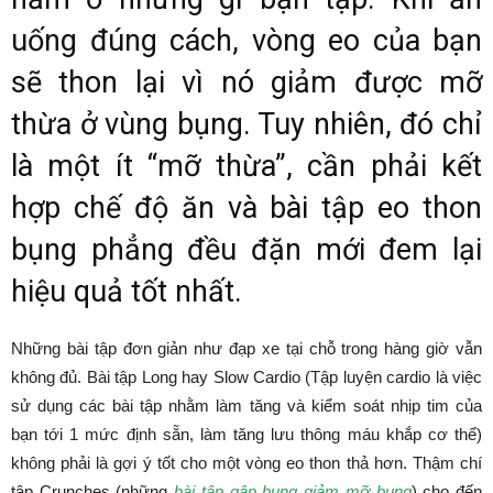
uống đúng cách, vòng eo của bạn
sẽ thon lại vì nó giảm được mỡ
thừa ở vùng bụng. Tuy nhiên, đó chỉ
là một ít “mỡ thừa”, cần phải kết
hợp chế độ ăn và bài tập eo thon
bụng phẳng đều đặn mới đem lại
hiệu quả tốt nhất.
Những bài tập đơn giản như đạp xe tại chỗ trong hàng giờ vẫn
không đủ. Bài tập Long hay Slow Cardio (Tập luyện cardio là việc
sử dụng các bài tập nhằm làm tăng và kiểm soát nhịp tim của
bạn tới 1 mức định sẵn, làm tăng lưu thông máu khắp cơ thể)
không phải là gợi ý tốt cho một vòng eo thon thả hơn. Thậm chí
tập Crunches (những
bài tập gập bụng giảm mỡ bụng
) cho đến