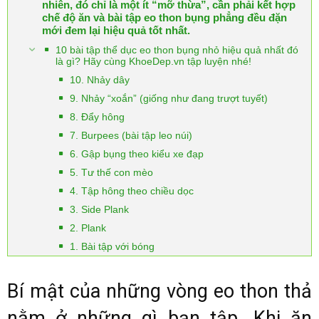
nhiên, đó chỉ là một ít “mỡ thừa”, cần phải kết hợp
chế độ ăn và bài tập eo thon bụng phẳng đều đặn
mới đem lại hiệu quả tốt nhất.
10 bài tập thể dục eo thon bụng nhỏ hiệu quả nhất đó
là gì? Hãy cùng KhoeDep.vn tập luyện nhé!
10. Nhảy dây
9. Nhảy “xoắn” (giống như đang trượt tuyết)
8. Đẩy hông
7. Burpees (bài tập leo núi)
6. Gập bụng theo kiểu xe đạp
5. Tư thế con mèo
4. Tập hông theo chiều dọc
3. Side Plank
2. Plank
1. Bài tập với bóng
Bí mật của những vòng eo thon thả
nằm ở những gì bạn tập. Khi ăn