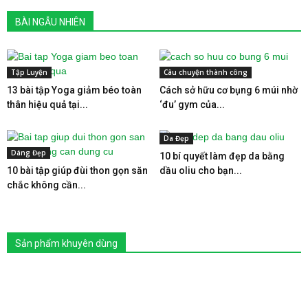
BÀI NGẪU NHIÊN
Tập Luyện
Câu chuyện thành công
13 bài tập Yoga giảm béo toàn
Cách sở hữu cơ bụng 6 múi nhờ
thân hiệu quả tại...
‘đu’ gym của...
Da Đẹp
Dáng Đẹp
10 bí quyết làm đẹp da bằng
10 bài tập giúp đùi thon gọn săn
dầu oliu cho bạn...
chắc không cần...
Sản phẩm khuyên dùng