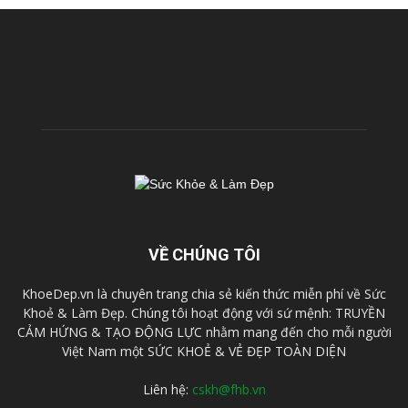
VỀ CHÚNG TÔI
KhoeDep.vn là chuyên trang chia sẻ kiến thức miễn phí về Sức
Khoẻ & Làm Đẹp. Chúng tôi hoạt động với sứ mệnh: TRUYỀN
CẢM HỨNG & TẠO ĐỘNG LỰC nhằm mang đến cho mỗi người
Việt Nam một SỨC KHOẺ & VẺ ĐẸP TOÀN DIỆN
Liên hệ:
cskh@fhb.vn