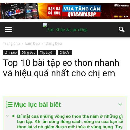
Trang Chủ
Làm Đẹp
Dáng Đẹp
Làm Đẹp
Dáng Đẹp
Tập Luyện
Giáo Án
Top 10 bài tập eo thon nhanh
và hiệu quả nhất cho chị em
Mục lục bài biết
Bí mật của những vòng eo thon thả nằm ở những gì
bạn tập. Khi ăn uống đúng cách, vòng eo của bạn sẽ
thon lại vì nó giảm được mỡ thừa ở vùng bụng. Tuy