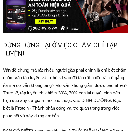
ĐỪNG DỪNG LẠI Ở VIỆC CHĂM CHỈ TẬP
LUYỆN!
Vấn đề chung mà rất nhiều người gặp phải chính là chỉ biết chăm
chăm vào tập luyện và tự hỏi vì sao đã tập rất nhiều rất cố gắng
rồi mà cơ vẫn không tăng? Mỡ vẫn không giảm được bao nhiêu?
Thực tế, tập luyện chỉ chiếm 30%, 70% còn lại quyết định đến
hiệu quả xây cơ giảm mỡ phụ thuộc vào DINH DƯỠNG. Đặc
biệt là Protein - Thành phần đóng vai trò quan trọng trong việc
phục hồi và xây dựng cơ bắp.
BẠN CÓ BIẾT? Ngay sau khi tập là THỜI ĐIỂM VÀNG để nạp