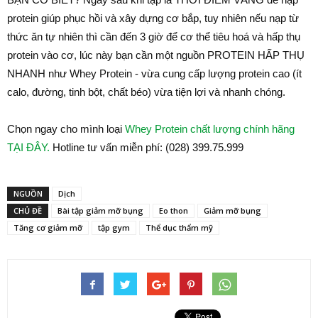
protein giúp phục hồi và xây dựng cơ bắp, tuy nhiên nếu nạp từ
thức ăn tự nhiên thì cần đến 3 giờ để cơ thể tiêu hoá và hấp thụ
protein vào cơ, lúc này bạn cần một nguồn PROTEIN HẤP THỤ
NHANH như Whey Protein - vừa cung cấp lượng protein cao (ít
calo, đường, tinh bột, chất béo) vừa tiện lợi và nhanh chóng.
Chọn ngay cho mình loại
Whey Protein chất lượng chính hãng
TẠI ĐÂY.
Hotline tư vấn miễn phí: (028) 399.75.999
NGUỒN
Dịch
CHỦ ĐỀ
Bài tập giảm mỡ bụng
Eo thon
Giảm mỡ bụng
Tăng cơ giảm mỡ
tập gym
Thể dục thẩm mỹ