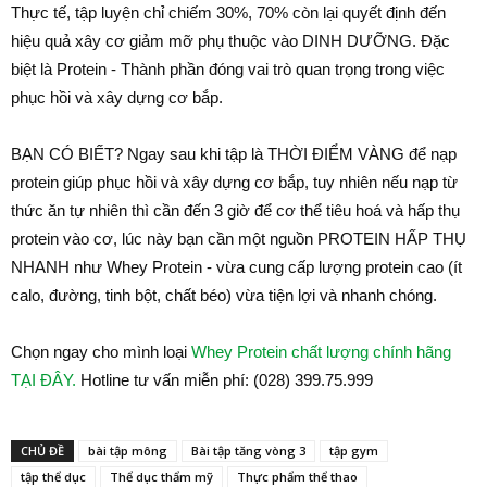
Thực tế, tập luyện chỉ chiếm 30%, 70% còn lại quyết định đến
hiệu quả xây cơ giảm mỡ phụ thuộc vào DINH DƯỠNG. Đặc
biệt là Protein - Thành phần đóng vai trò quan trọng trong việc
phục hồi và xây dựng cơ bắp.
BẠN CÓ BIẾT? Ngay sau khi tập là THỜI ĐIỂM VÀNG để nạp
protein giúp phục hồi và xây dựng cơ bắp, tuy nhiên nếu nạp từ
thức ăn tự nhiên thì cần đến 3 giờ để cơ thể tiêu hoá và hấp thụ
protein vào cơ, lúc này bạn cần một nguồn PROTEIN HẤP THỤ
NHANH như Whey Protein - vừa cung cấp lượng protein cao (ít
calo, đường, tinh bột, chất béo) vừa tiện lợi và nhanh chóng.
Chọn ngay cho mình loại
Whey Protein chất lượng chính hãng
TẠI ĐÂY.
Hotline tư vấn miễn phí: (028) 399.75.999
CHỦ ĐỀ
bài tập mông
Bài tập tăng vòng 3
tập gym
tập thể dục
Thể dục thẩm mỹ
Thực phẩm thể thao