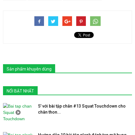
Sản phẩm khuyên dùng
NỔI BẬT NHẤT
5′ với bài tập chân #13 Squat Touchdown cho
chân thon...
Hướng dẫn 10 bài tập plank đánh tan mỡ bụng