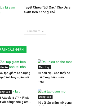
Tuyệt Chiêu “Lột Xác” Cho Da Bị
Sạm Đen Không Thể...
Xem thêm
BÀI NGẪU NHIÊN
iáo Án
Mẹo Hay
bài tập giảm béo bụng
10 dấu hiệu cho thấy cơ
úp đánh bay ngấn mỡ...
thể đang thiếu nước
mùa...
áng Đẹp
Dáng Đẹp
t Attack là gì? – Phát
t với công thức giảm...
10 bài tập giảm mỡ bụng