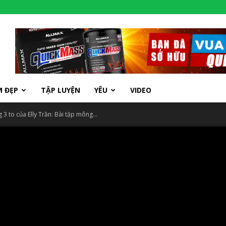
M ĐẸP
TẬP LUYỆN
YÊU
VIDEO
3 to của Elly Trần: Bài tập mông...