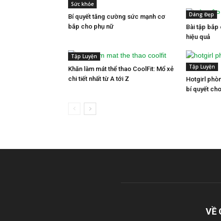
Sức khỏe
Dáng Đẹp
Bí quyết tăng cường sức mạnh cơ
bắp cho phụ nữ
Bài tập bắp
hiệu quả
Tập Luyện
Tập Luyện
Khăn làm mát thể thao CoolFit: Mổ xẻ
chi tiết nhất từ A tới Z
Hotgirl ph
bí quyết ch
VỀ 