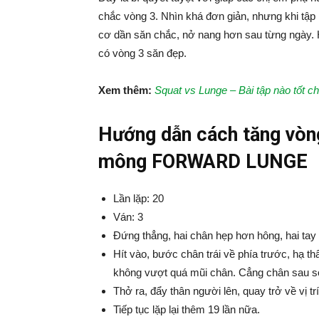
chắc vòng 3. Nhìn khá đơn giản, nhưng khi tậ
cơ dần săn chắc, nở nang hơn sau từng ngày. H
có vòng 3 săn đẹp.
Xem thêm:
Squat vs Lunge – Bài tập nào tốt 
Hướng dẫn cách tăng vòng 
mông FORWARD LUNGE
Lần lặp: 20
Ván: 3
Đứng thẳng, hai chân hẹp hơn hông, hai tay 
Hít vào, bước chân trái về phía trước, hạ th
không vượt quá mũi chân. Cẳng chân sau so
Thở ra, đẩy thân người lên, quay trở về vị trí
Tiếp tục lặp lại thêm 19 lần nữa.