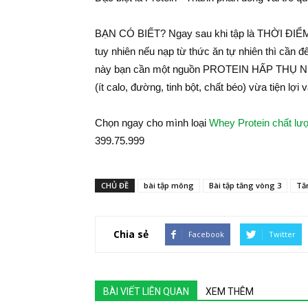
BẠN CÓ BIẾT? Ngay sau khi tập là THỜI ĐIỂM 
tuy nhiên nếu nạp từ thức ăn tự nhiên thì cần đế
này bạn cần một nguồn PROTEIN HẤP THỤ NHA
(ít calo, đường, tinh bột, chất béo) vừa tiện lợi
Chọn ngay cho mình loại
Whey Protein chất lư
399.75.999
CHỦ ĐỀ
bài tập mông
Bài tập tăng vòng 3
Tă
Chia sẻ
Facebook
Twitter
BÀI VIẾT LIÊN QUAN
XEM THÊM