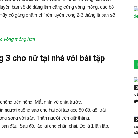
p luyện bạn sẽ dễ dàng làm căng cứng vòng mông, các bó
ãy cố gắng chăm chỉ rèn luyện trong 2-3 tháng là bạn sẽ
cho vòng mông hơn
3 cho nữ tại nhà với bài tập
G
5 
gi
chống trên hông. Mắt nhìn về phía trước.
ân người xuống sao cho hai gối tạo góc 90 độ, gối trái
ng song với sàn. Thân người trên giữ thẳng.
D
 ban đầu. Sau đó, lặp lại cho chân phải. Đó là 1 lần lặp.
Fa
số