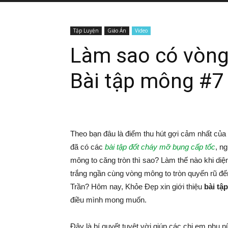
Tập Luyện
Giáo Án
Video
Làm sao có vòng 
Bài tập mông #7
Theo bạn đâu là điểm thu hút gợi cảm nhất của
đã có các
bài tập đốt cháy mỡ bụng cấp tốc
, n
mông to căng tròn thì sao? Làm thế nào khi di
trắng ngần cùng vòng mông to tròn quyến rũ đế
Trần? Hôm nay, Khỏe Đẹp xin giới thiệu
bài tậ
điều mình mong muốn.
Đây là bí quyết tuyệt vời giúp các chị em phụ 