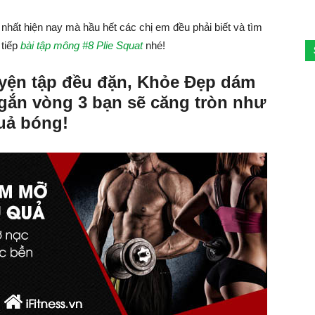
nhất hiện nay mà hầu hết các chị em đều phải biết và tìm
 tiếp
bài tập mông #8 Plie Squat
nhé!
uyện tập đều đặn, Khỏe Đẹp dám
ngắn vòng 3 bạn sẽ căng tròn như
uả bóng!