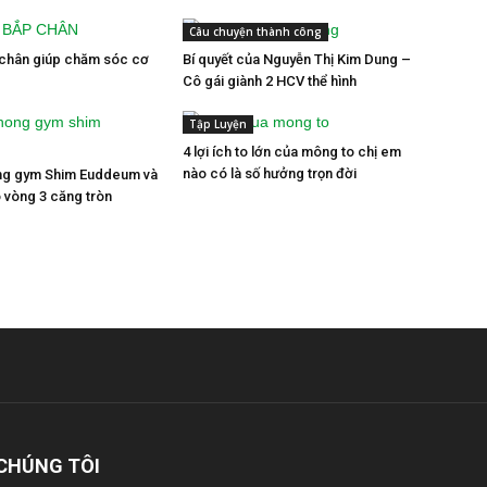
Câu chuyện thành công
 chân giúp chăm sóc cơ
Bí quyết của Nguyễn Thị Kim Dung –
Cô gái giành 2 HCV thể hình
Tập Luyện
4 lợi ích to lớn của mông to chị em
nào có là số hưởng trọn đời
òng gym Shim Euddeum và
o vòng 3 căng tròn
CHÚNG TÔI