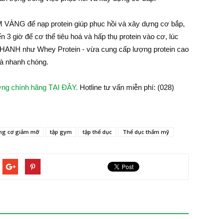
VÀNG để nạp protein giúp phục hồi và xây dựng cơ bắp,
n 3 giờ để cơ thể tiêu hoá và hấp thụ protein vào cơ, lúc
NH như Whey Protein - vừa cung cấp lượng protein cao
 và nhanh chóng.
ợng chính hãng TẠI ĐÂY.
Hotline tư vấn miễn phí: (028)
ng cơ giảm mỡ
tập gym
tập thể dục
Thể dục thẩm mỹ