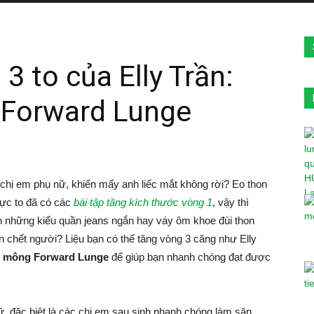
3 to của Elly Trần:
 Forward Lunge
 chị em phụ nữ, khiến mấy anh liếc mắt không rời? Eo thon
gực to đã có các
bài tập tăng kích thước vòng 1
, vậy thì
ện những kiểu quần jeans ngắn hay váy ôm khoe đùi thon
n chết người? Liệu bạn có thể tăng vòng 3 căng như Elly
p mông Forward Lunge
để giúp bạn nhanh chóng đạt được
nữ, đặc biệt là các chị em sau sinh nhanh chóng làm săn