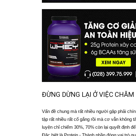
ĐỪNG DỪNG LẠI Ở VIỆC CHĂM 
Vấn đề chung mà rất nhiều người gặp phải chính
tập rất nhiều rất cố gắng rồi mà cơ vẫn không
luyện chỉ chiếm 30%, 70% còn lại quyết định
Đặc biệt là Protein - Thành phần đóng vai trò q