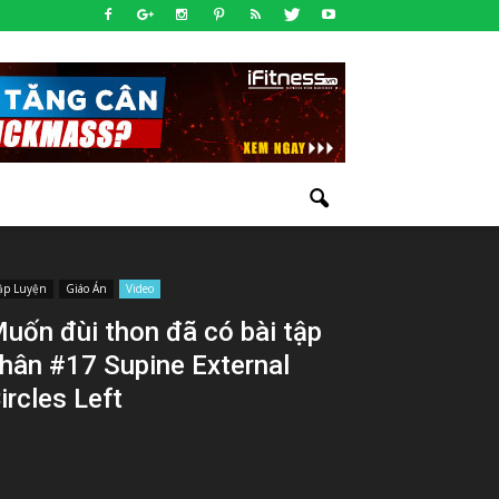
ập Luyện
Giáo Án
Video
uốn đùi thon đã có bài tập
hân #17 Supine External
ircles Left