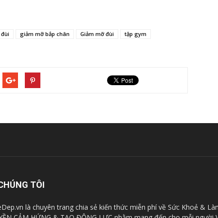
 đùi
giảm mỡ bắp chân
Giảm mỡ đùi
tập gym
CHÚNG TÔI
Dep.vn là chuyên trang chia sẻ kiến thức miễn phí về Sức Khoẻ & Là
YỀN CẢM HỨNG & TẠO ĐỘNG LỰC nhằm mang đến cho mỗi người V