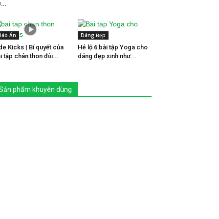
...
iáo Án
Dáng Đẹp
de Kicks | Bí quyết của
Hé lộ 6 bài tập Yoga cho
i tập chân thon đùi...
dáng đẹp xinh như...
Sản phẩm khuyên dùng