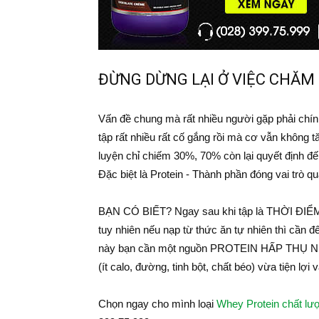
ĐỪNG DỪNG LẠI Ở VIỆC CHĂM 
Vấn đề chung mà rất nhiều người gặp phải chính
tập rất nhiều rất cố gắng rồi mà cơ vẫn không
luyện chỉ chiếm 30%, 70% còn lại quyết định
Đặc biệt là Protein - Thành phần đóng vai trò q
BẠN CÓ BIẾT? Ngay sau khi tập là THỜI ĐIỂM 
tuy nhiên nếu nạp từ thức ăn tự nhiên thì cần đế
này bạn cần một nguồn PROTEIN HẤP THỤ NHA
(ít calo, đường, tinh bột, chất béo) vừa tiện lợi
Chọn ngay cho mình loại
Whey Protein chất lư