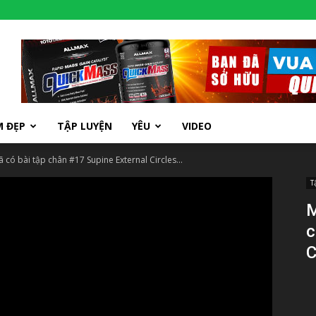
M ĐẸP
TẬP LUYỆN
YÊU
VIDEO
 có bài tập chân #17 Supine External Circles...
T
M
c
C