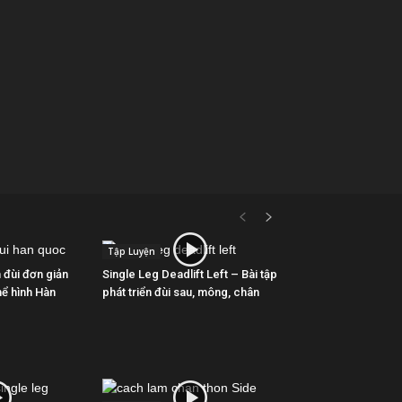
Tập Luyện
n đùi đơn giản
Single Leg Deadlift Left – Bài tập
hể hình Hàn
phát triển đùi sau, mông, chân