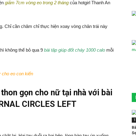
yện
giảm 7cm vòng eo trong 2 tháng
của hotgirl Thanh An
ng. Chỉ cần chăm chỉ thực hiện xoay vòng chân trái này
thì không thể bỏ qua 9
bài tập giúp đốt cháy 1000 calo
mỗi
 cho eo con kiến
hon gọn cho nữ tại nhà với bài
ERNAL CIRCLES LEFT
T
Bà
Sq
hặt lại. Hai tay duỗi ra hai bên, lòng bàn tay úp xuống.