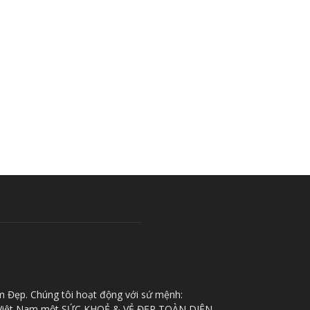
m Đẹp. Chúng tôi hoạt động với sứ mệnh:
iệt Nam một SỨC KHOẺ & VẺ ĐẸP TOÀN DIỆN