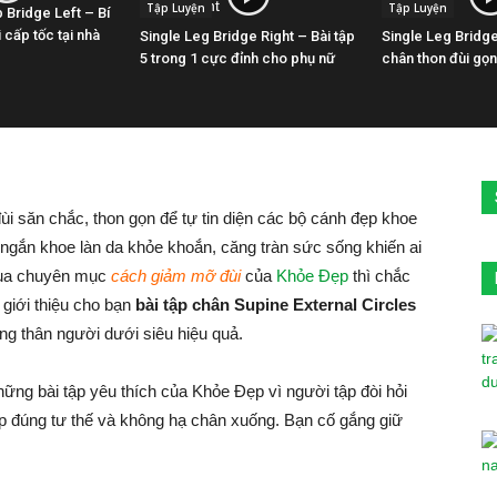
Tập Luyện
Tập Luyện
 Bridge Left – Bí
 cấp tốc tại nhà
Single Leg Bridge Right – Bài tập
Single Leg Bridge
5 trong 1 cực đỉnh cho phụ nữ
chân thon đùi gọn
 săn chắc, thon gọn để tự tin diện các bộ cánh đẹp khoe
 ngắn khoe làn da khỏe khoắn, căng tràn sức sống khiến ai
qua chuyên mục
cách giảm mỡ đùi
của
Khỏe Đẹp
thì chắc
 giới thiệu cho bạn
bài tập chân Supine External Circles
g thân người dưới siêu hiệu quả.
hững bài tập yêu thích của Khỏe Đẹp vì người tập đòi hỏi
ập đúng tư thế và không hạ chân xuống. Bạn cố gắng giữ