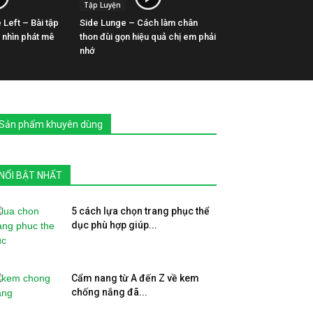
Tập Luyện
 Left – Bài tập
Side Lunge – Cách làm chân
 nhìn phát mê
thon đùi gọn hiệu quả chị em phải
nhớ
Sản phẩm khuyên dùng
NỔI BẬT NHẤT
5 cách lựa chọn trang phục thể
dục phù hợp giúp...
Cẩm nang từ A đến Z về kem
chống nắng đã...