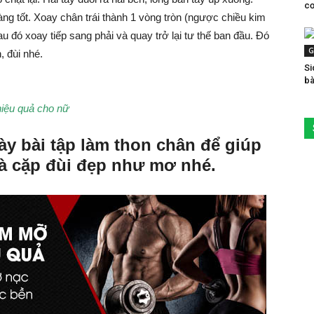
cơ
àng tốt. Xoay chân trái thành 1 vòng tròn (ngược chiều kim
au đó xoay tiếp sang phải và quay trở lại tư thế ban đầu. Đó
G
, đùi nhé.
Si
bà
hiệu quả cho nữ
y bài tập làm thon chân để giúp
và cặp đùi đẹp như mơ nhé.