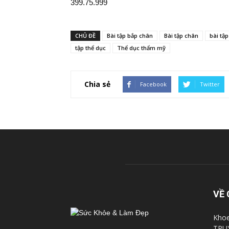
399.75.999
CHỦ ĐỀ
Bài tập bắp chân
Bài tập chân
bài tập
tập thể dục
Thể dục thẩm mỹ
Chia sẻ
Facebook
Twitter
VỀ 
Khoe
TRU