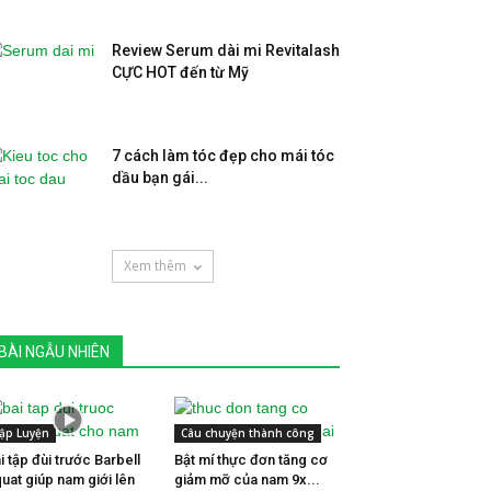
Review Serum dài mi Revitalash
CỰC HOT đến từ Mỹ
7 cách làm tóc đẹp cho mái tóc
dầu bạn gái...
Xem thêm
BÀI NGẪU NHIÊN
ập Luyện
Câu chuyện thành công
i tập đùi trước Barbell
Bật mí thực đơn tăng cơ
uat giúp nam giới lên
giảm mỡ của nam 9x...