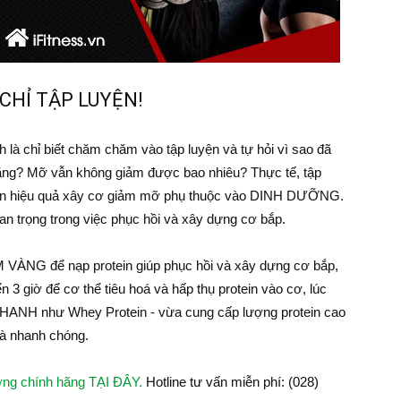
CHỈ TẬP LUYỆN!
 là chỉ biết chăm chăm vào tập luyện và tự hỏi vì sao đã
 tăng? Mỡ vẫn không giảm được bao nhiêu? Thực tế, tập
 đến hiệu quả xây cơ giảm mỡ phụ thuộc vào DINH DƯỠNG.
uan trọng trong việc phục hồi và xây dựng cơ bắp.
VÀNG để nạp protein giúp phục hồi và xây dựng cơ bắp,
n 3 giờ để cơ thể tiêu hoá và hấp thụ protein vào cơ, lúc
NH như Whey Protein - vừa cung cấp lượng protein cao
 và nhanh chóng.
ợng chính hãng TẠI ĐÂY.
Hotline tư vấn miễn phí: (028)