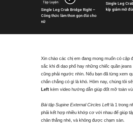
Tập Luyện
Single Leg Crab
kíp giảm mỡ đùi
Single Leg Crab Bridge Right –
Công thức làm thon gọn đùi cho
nữ
Xin chào các chị em đang mong muốn có cặp đùi
sắc khi đi dạo phố hay những chiếc quần jeans
cũng phải ngước nhìn. Nếu bạn đã từng xem 
chắn chẳng có gì là khó. Hôm nay, chúng tôi sẽ
Left
kèm video hướng dẫn giúp đốt mỡ toàn vùn
Bài tập Supine External Circles Left
là 1 trong n
phải kết hợp nhiều khớp cơ với nhau để giúp t
chân thẳng nhé, và không được chạm sàn.