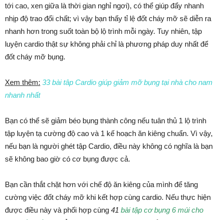
tới cao, xen giữa là thời gian nghỉ ngơi), có thể giúp đẩy nhanh
nhịp độ trao đổi chất; vì vậy bạn thấy tỉ lệ đốt cháy mỡ sẽ diễn ra
nhanh hơn trong suốt toàn bộ lộ trình mỗi ngày. Tuy nhiên, tập
luyện cardio thật sự không phải chỉ là phương pháp duy nhất để
đốt cháy mỡ bụng.
Xem thêm:
33 bài tâp Cardio giúp giảm mỡ bụng tại nhà cho nam
nhanh nhất
Bạn có thể sẽ giảm béo bụng thành công nếu tuân thủ 1 lộ trình
tập luyện tạ cường độ cao và 1 kế hoạch ăn kiêng chuẩn. Vì vậy,
nếu bạn là người ghét tập Cardio, điều này không có nghĩa là bạn
sẽ không bao giờ có cơ bụng được cả.
Bạn cần thắt chặt hơn với chế độ ăn kiêng của mình để tăng
cường việc đốt cháy mỡ khi kết hợp cùng cardio. Nếu thực hiện
được điều này và phối hợp cùng
41
bài tập cơ bụng 6 múi cho