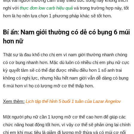
Một vài người thường cảm thấy thiếu sức sống hay không thích
nghi với
thực đơn low carb hiệu quả
và trong trường hợp này, tốt
hơn là họ nên lựa chọn 1 phương pháp khác sẽ tốt hơn.
Bí ẩn: Nam giới thường có dễ có bụng 6 múi
hơn nữ
Thật sự là đau khổ cho chị em vì nam giới thường nhanh chóng
có cơ bụng nhanh hơn. Mặc dù luôn có nhiều chị em phụ nữ cực
kỳ quyết tâm sẽ có thể đạt được nhiều điều hơn 1 số anh trai
không có nghị lực, nhưng hầu hết nam giới vẫn dễ dàng có bụng
6 múi hơn vì họ có lượng mỡ cơ thể thấp hơn.
Xem thêm:
Lịch tập thể hỉnh 5 buổi 1 tuần của Lazar Angelov
Một người phụ nữ cần 1 lượng mỡ cơ thể cao hơn để giúp các
chức năng hoạt động tốt hơn, vì vậy cơ thể sẽ phản ứng lại chính
chị em khi mục tiêu là giảm đi lượng mỡ thừa và có múi cơ nổi