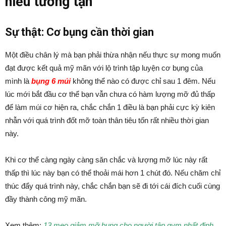
hiểu tường tận
Sự thật: Cơ bụng cần thời gian
Một điều chân lý mà bạn phải thừa nhận nếu thực sự mong muốn
đạt được kết quả mỹ mãn với lộ trình tập luyện cơ bụng của
mình là
bụng 6 múi
không thể nào có được chỉ sau 1 đêm. Nếu
lúc mới bắt đầu cơ thể bạn vẫn chưa có hàm lượng mỡ đủ thấp
để làm múi cơ hiện ra, chắc chắn 1 điều là bạn phải cực kỳ kiên
nhẫn với quá trình đốt mỡ toàn thân tiêu tốn rất nhiều thời gian
này.
Khi cơ thể càng ngày càng săn chắc và lượng mỡ lúc này rất
thấp thì lúc này bạn có thể thoải mái hơn 1 chút đó. Nếu chăm chỉ
thúc đẩy quá trình này, chắc chắn bạn sẽ đi tới cái đích cuối cùng
đầy thành công mỹ mãn.
Xem thêm:
13 mẹo giảm mỡ bụng cho người tập gym nhất định