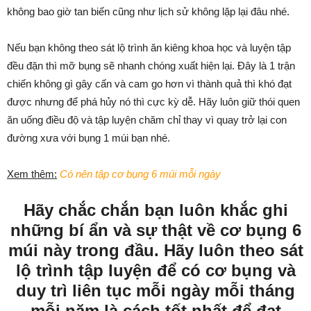
không bao giờ tan biến cũng như lịch sử không lặp lại đâu nhé.
Nếu bạn không theo sát lộ trình ăn kiêng khoa học và luyện tập
đều đặn thì mỡ bụng sẽ nhanh chóng xuất hiện lại. Đây là 1 trận
chiến không gì gây cấn và cam go hơn vì thành quả thì khó đạt
được nhưng để phá hủy nó thì cực kỳ dễ. Hãy luôn giữ thói quen
ăn uống điều độ và tập luyện chăm chỉ thay vì quay trở lại con
đường xưa với bụng 1 múi bạn nhé.
Xem thêm:
Có nên tập cơ bụng 6 múi mỗi ngày
Hãy chắc chắn bạn luôn khắc ghi
những bí ẩn và sự thật về cơ bụng 6
múi này trong đầu. Hãy luôn theo sát
lộ trình tập luyện để có cơ bụng và
duy trì liên tục mỗi ngày mỗi tháng
mỗi năm là cách tốt nhất để đạt