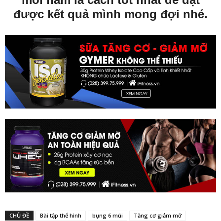
được kết quả mình mong đợi nhé.
CHỦ ĐỀ
Bài tập thể hình
bụng 6 múi
Tăng cơ giảm mỡ