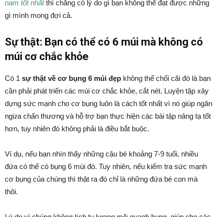
nam tốt nhất
thì chẳng có lý do gì bạn không thể đạt được những
gì mình mong đợi cả.
Sự thật: Bạn có thể có 6 múi mà không có
múi cơ chắc khỏe
Có 1
sự thật về cơ bụng 6 múi đẹp
không thể chối cãi đó là bạn
cần phải phát triển các múi cơ chắc khỏe, cắt nét. Luyện tập xây
dựng sức mạnh cho cơ bụng luôn là cách tốt nhất vì nó giúp ngăn
ngừa chấn thương và hỗ trợ bạn thực hiện các bài tập nâng tạ tốt
hơn, tuy nhiên đó không phải là điều bắt buộc.
Ví dụ, nếu bạn nhìn thấy những cậu bé khoảng 7-9 tuổi, nhiều
đứa có thể có bụng 6 múi đó. Tuy nhiên, nếu kiểm tra sức mạnh
cơ bụng của chúng thì thật ra đó chỉ là những đứa bé con mà
thôi.
Lý do vì chúng không tích tụ lượng mỡ quanh bụng, giúp cho các