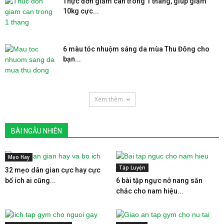
Thực đơn giảm cân trong 1 tháng, giúp giảm
10kg cực...
6 màu tóc nhuộm sáng da mùa Thu Đông cho
bạn...
Xem thêm
BÀI NGẪU NHIÊN
Mẹo Hay
Tập Luyện
32 mẹo dân gian cực hay cực
bổ ích ai cũng...
6 bài tập ngực nở nang săn
chắc cho nam hiệu...