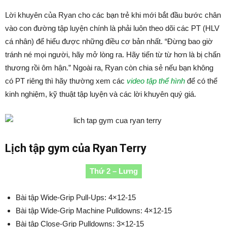
Lời khuyên của Ryan cho các bạn trẻ khi mới bắt đầu bước chân
vào con đường tập luyện chính là phải luôn theo dõi các PT (HLV
cá nhân) để hiểu được những điều cơ bản nhất. “Đừng bao giờ
tránh né mọi người, hãy mở lòng ra. Hãy tiến từ từ hơn là bị chấn
thương rồi ôm hận.” Ngoài ra, Ryan còn chia sẻ nếu bạn không
có PT riêng thì hãy thường xem các
video tập thể hình
để có thể
kinh nghiệm, kỹ thuật tập luyện và các lời khuyên quý giá.
Lịch tập gym của Ryan Terry
Thứ 2 – Lưng
Bài tập Wide-Grip Pull-Ups: 4×12-15
Bài tập Wide-Grip Machine Pulldowns: 4×12-15
Bài tập Close-Grip Pulldowns: 3×12-15