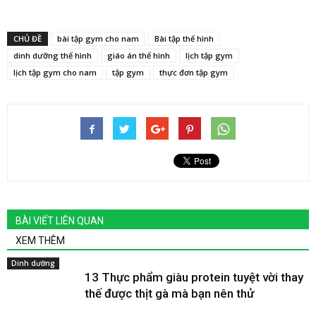
CHỦ ĐỀ
bài tập gym cho nam
Bài tập thể hình
dinh dưỡng thể hình
giáo án thể hình
lịch tập gym
lịch tập gym cho nam
tập gym
thực đơn tập gym
BÀI VIẾT LIÊN QUAN
XEM THÊM
Dinh dưỡng
13 Thực phẩm giàu protein tuyệt vời thay
thế được thịt gà mà bạn nên thử