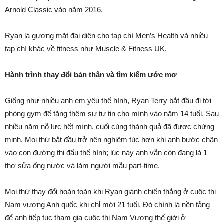
Arnold Classic vào năm 2016.
Ryan là gương mặt đại diện cho tạp chí Men’s Health và nhiều
tạp chí khác về fitness như Muscle & Fitness UK.
Hành trình thay đổi bản thân và tìm kiếm ước mơ
Giống như nhiều anh em yêu thể hình, Ryan Terry bắt đầu đi tới
phòng gym để tăng thêm sự tự tin cho mình vào năm 14 tuổi. Sau
nhiều năm nỗ lực hết mình, cuối cùng thành quả đã được chứng
minh. Mọi thứ bắt đầu trở nên nghiêm túc hơn khi anh bước chân
vào con đường thi đấu thể hình; lúc này anh vẫn còn đang là 1
thợ sửa ống nước và làm người mẫu part-time.
Mọi thứ thay đổi hoàn toàn khi Ryan giành chiến thắng ở cuộc thi
Nam vương Anh quốc khi chỉ mới 21 tuổi. Đó chính là nền tảng
để anh tiếp tục tham gia cuộc thi Nam Vương thế giới ở