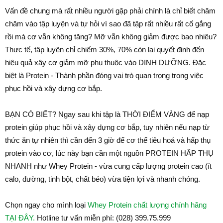
Vấn đề chung mà rất nhiều người gặp phải chính là chỉ biết chăm
chăm vào tập luyện và tự hỏi vì sao đã tập rất nhiều rất cố gắng
rồi mà cơ vẫn không tăng? Mỡ vẫn không giảm được bao nhiêu?
Thực tế, tập luyện chỉ chiếm 30%, 70% còn lại quyết định đến
hiệu quả xây cơ giảm mỡ phụ thuộc vào DINH DƯỠNG. Đặc
biệt là Protein - Thành phần đóng vai trò quan trọng trong việc
phục hồi và xây dựng cơ bắp.
BẠN CÓ BIẾT? Ngay sau khi tập là THỜI ĐIỂM VÀNG để nạp
protein giúp phục hồi và xây dựng cơ bắp, tuy nhiên nếu nạp từ
thức ăn tự nhiên thì cần đến 3 giờ để cơ thể tiêu hoá và hấp thụ
protein vào cơ, lúc này bạn cần một nguồn PROTEIN HẤP THỤ
NHANH như Whey Protein - vừa cung cấp lượng protein cao (ít
calo, đường, tinh bột, chất béo) vừa tiện lợi và nhanh chóng.
Chọn ngay cho mình loại
Whey Protein chất lượng chính hãng
TẠI ĐÂY.
Hotline tư vấn miễn phí: (028) 399.75.999