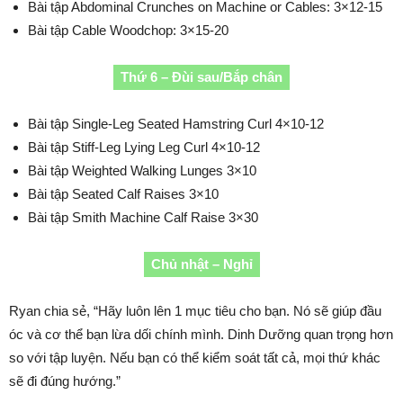
Bài tập Abdominal Crunches on Machine or Cables: 3×12-15
Bài tập Cable Woodchop: 3×15-20
Thứ 6 – Đùi sau/Bắp chân
Bài tập Single-Leg Seated Hamstring Curl 4×10-12
Bài tập Stiff-Leg Lying Leg Curl 4×10-12
Bài tập Weighted Walking Lunges 3×10
Bài tập Seated Calf Raises 3×10
Bài tập Smith Machine Calf Raise 3×30
Chủ nhật – Nghỉ
Ryan chia sẻ, “Hãy luôn lên 1 mục tiêu cho bạn. Nó sẽ giúp đầu
óc và cơ thể bạn lừa dối chính mình. Dinh Dưỡng quan trọng hơn
so với tập luyện. Nếu bạn có thể kiểm soát tất cả, mọi thứ khác
sẽ đi đúng hướng.”