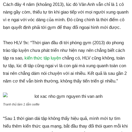
Cách đây 4 năm (khoảng 2013), lúc đó Vân Anh vẫn chỉ là 1 cô
nàng gầy còm, thiếu tự tin khi giao tiếp với mọi người xung quanh
vì e ngại với vóc dáng của mình. Đó cũng chính là thời điểm cô
bạn quyết định phải tới gym để thay đổi ngoại hình mới được.
Theo HLV 9x: “Thời gian đầu đi tới phòng gym (2013) do phong
trào tập luyện chưa phát triển như hiện nay nên chẳng biết cách
tập ra sao,
kiến thức tập luyện
chẳng có, HLV cũng không, toàn
tự tập, lúc đi tập cũng ngại vì là con gái mà xung quanh toàn con
trai nên chẳng dám nói chuyện với ai nhiều. Kết quả là sau gần 2
năm cơ thể vẫn bình thường, không thấy tiến triển gì nhiều.”
Tranh thủ làm 1 tấm selfie
“Sau 1 thời gian dài tập không thấy hiệu quả, mình mới tự tìm
hiểu thêm kiến thức qua mạng, bắt đầu thay đổi thói quen mỗi khi