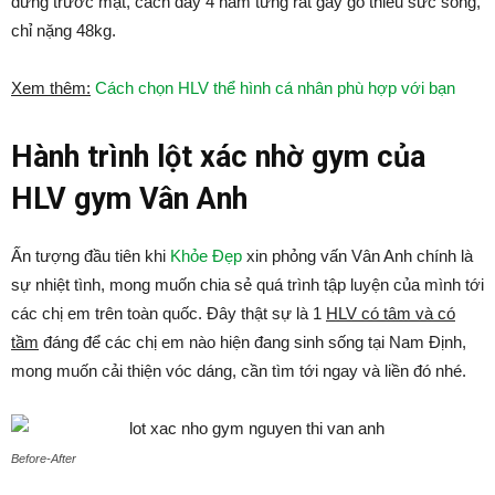
đứng trước mặt, cách đây 4 năm từng rất gầy gò thiếu sức sống,
chỉ nặng 48kg.
Xem thêm:
Cách chọn HLV thể hình cá nhân phù hợp với bạn
Hành trình lột xác nhờ gym của
HLV gym Vân Anh
Ấn tượng đầu tiên khi
Khỏe Đẹp
xin phỏng vấn Vân Anh chính là
sự nhiệt tình, mong muốn chia sẻ quá trình tập luyện của mình tới
các chị em trên toàn quốc. Đây thật sự là 1
HLV có tâm và có
tầm
đáng để các chị em nào hiện đang sinh sống tại Nam Định,
mong muốn cải thiện vóc dáng, cần tìm tới ngay và liền đó nhé.
Before-After