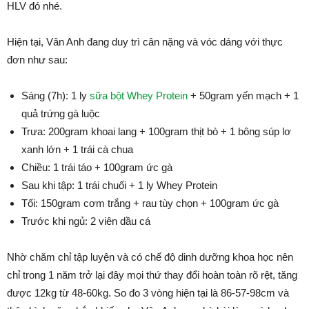
HLV đó nhé.
Hiện tại, Vân Anh đang duy trì cân nặng và vóc dáng với thực
đơn như sau:
Sáng (7h): 1 ly
sữa bột Whey Protein
+ 50gram yến mạch + 1
quả trứng gà luộc
Trưa: 200gram khoai lang + 100gram thịt bò + 1 bông súp lơ
xanh lớn + 1 trái cà chua
Chiều: 1 trái táo + 100gram ức gà
Sau khi tập: 1 trái chuối + 1 ly Whey Protein
Tối: 150gram cơm trắng + rau tùy chọn + 100gram ức gà
Trước khi ngủ: 2 viên dầu cá
Nhờ chăm chỉ tập luyện và có chế độ dinh dưỡng khoa học nên
chỉ trong 1 năm trở lại đây mọi thứ thay đổi hoàn toàn rõ rệt, tăng
được 12kg từ 48-60kg. So đo 3 vòng hiện tại là 86-57-98cm và