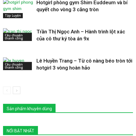
Hotgirl phòng gym Shim Euddeum và bí
quyết cho vòng 3 căng tròn
Tập Luyện
Trần Thị Ngọc Anh – Hành trình lột xác
Câu chuyện
của cô thư ký tòa án 9x
thành công
Lê Huyền Trang – Từ cô nàng béo tròn tới
Câu chuyện
hotgirl 3 vòng hoàn hảo
thành công
Sản phẩm khuyên dùng
NỔI BẬT NHẤT