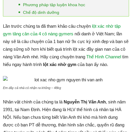
Phương pháp tập luyện khoa học
Chế độ dinh dưỡng
Lần trước chúng ta đã tham khảo câu chuyện
lột xác nhờ tập
gym tăng cân của 4 cô nàng gymers
nổi danh ở Việt Nam; lần
này sẽ là câu chuyện của 1 bạn nữ 9x cực kỳ xinh đẹp và bạn sẽ
càng sững sỡ hơn khi biết quá trình lột xác đầy gian nan của cô
nàng Vân Anh nhé. Hãy cùng chuyên trang
Thể Hình Channel
tìm
hiểu ngay hành trình
lột xác nhờ gym
của bạn ấy nào.
Em đây cả nhà có nhận ra không – 48kg
Nhân vật chính của chúng ta là
Nguyễn Thị Vân Anh
, sinh năm
1991, tại Nam Định. Hiện đang là HLV thể hình cá nhân tại HÀ
NỘI. Nếu bạn chưa từng biết Vân Anh thì khó mà hình dung
được cô bạn PT dễ thương, thân hình săn chắc, quyến rũ đang