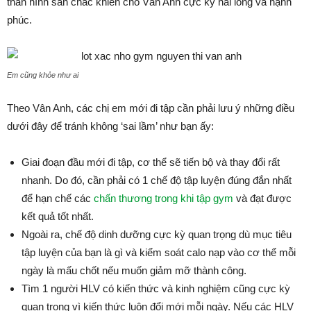
thân hình săn chắc khiến cho Vân Anh cực kỳ hài lòng và hạnh
phúc.
Em cũng khỏe như ai
Theo Vân Anh, các chị em mới đi tập cần phải lưu ý những điều
dưới đây để tránh không ‘sai lầm’ như bạn ấy:
Giai đoạn đầu mới đi tập, cơ thể sẽ tiến bộ và thay đổi rất
nhanh. Do đó, cần phải có 1 chế độ tập luyện đúng đắn nhất
để hạn chế các
chấn thương trong khi tập gym
và đạt được
kết quả tốt nhất.
Ngoài ra, chế độ dinh dưỡng cực kỳ quan trọng dù mục tiêu
tập luyện của bạn là gì và kiểm soát calo nạp vào cơ thể mỗi
ngày là mấu chốt nếu muốn giảm mỡ thành công.
Tìm 1 người HLV có kiến thức và kinh nghiệm cũng cực kỳ
quan trọng vì kiến thức luôn đổi mới mỗi ngày. Nếu các HLV