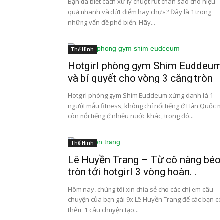
Bạn đã biết cách xử lý chuột rút chân sao cho hiệu
quả nhanh và dứt điểm hay chưa? Đây là 1 trong
những vấn đề phổ biến. Hãy...
Thể Hình
Hotgirl phòng gym Shim Euddeu
và bí quyết cho vòng 3 căng tròn
Hotgirl phòng gym Shim Euddeum xứng danh là 1
người mẫu fitness, không chỉ nổi tiếng ở Hàn Quốc
còn nổi tiếng ở nhiều nước khác, trong đó...
Thể Hình
Lê Huyền Trang – Từ cô nàng bé
tròn tới hotgirl 3 vòng hoàn...
Hôm nay, chúng tôi xin chia sẻ cho các chị em câu
chuyện của bạn gái 9x Lê Huyền Trang để các bạn c
thêm 1 câu chuyện tạo...