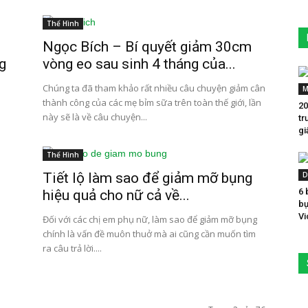
Thể Hình
Ngọc Bích – Bí quyết giảm 30cm
g
vòng eo sau sinh 4 tháng của...
Chúng ta đã tham khảo rất nhiều câu chuyện giảm cân
M
thành công của các mẹ bỉm sữa trên toàn thế giới, lần
20
này sẽ là về câu chuyện...
tr
gi
Thể Hình
Tiết lộ làm sao để giảm mỡ bụng
D
6 
hiệu quả cho nữ cả về...
bụ
Vi
Đối với các chị em phụ nữ, làm sao để giảm mỡ bụng
chính là vấn đề muôn thuở mà ai cũng cần muốn tìm
ra câu trả lời....