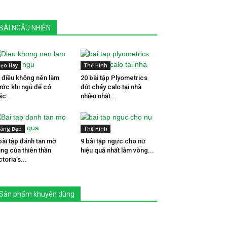
BÀI NGẪU NHIÊN
ẹo Hay
Thể Hình
 điều không nên làm
20 bài tập Plyometrics
ước khi ngủ để có
đốt cháy calo tại nhà
ấc...
nhiều nhất...
áng Đẹp
Thể Hình
bài tập đánh tan mỡ
9 bài tập ngực cho nữ
ng của thiên thần
hiệu quả nhất làm vòng...
ctoria’s...
Sản phẩm khuyên dùng