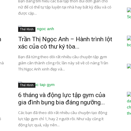
Bạn đang tìm hiểu các bài tập thon đùi đơn giản cho
nữ để có thể tự tập luyện tại nhà hay bất kỳ đâu và có
được cặp...
Thể Hình
m
Trần Thị Ngọc Anh – Hành trình lột
xác của cô thư ký tòa...
Bạn đã từng theo dõi rất nhiều câu chuyện tập gym
 mà
giảm cân thành công rồi; lần này sẽ về cô nàng Trần
Thị Ngọc Anh xinh đẹp và...
Thể Hình
o
6 tháng và động lực tập gym của
gia đình bụng bia đáng ngưỡng...
Các bạn đã theo dõi rất nhiều câu chuyện tạo động
ó
lực tập gym chỉ 1, hay 2 người rồi. Như vậy cũng ít
động lực quá, vậy nên...