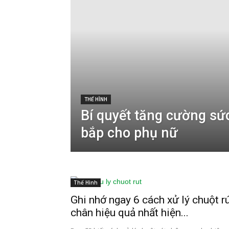
THỂ HÌNH
Bí quyết tăng cường s
bắp cho phụ nữ
Thể Hình
Ghi nhớ ngay 6 cách xử lý chuột r
chân hiệu quả nhất hiện...