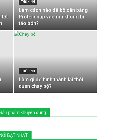
THỂ HÌNH
Làm cách nào để bổ cân bằng
 tốt
Protein nạp vào mà không bị
n
táo bón?
THỂ HÌNH
–
u
Làm gì để hình thành lại thói
quen chạy bộ?
Sản phẩm khuyên dùng
NỔI BẬT NHẤT