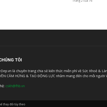
Trang 2 của 76
CHÚNG TÔI
Dep.vn là chuyên trang chia sẻ kiến thức miễn phí về Sức Khoẻ & Là
YỀN CẢM HỨNG & TẠO ĐỘNG LỰC nhằm mang đến cho mỗi người V
 hệ:
cskh@fhb.vn
̉ thay đổi tùy theo