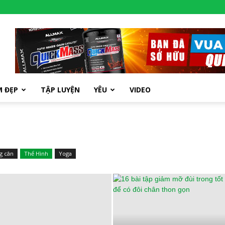
M ĐẸP
TẬP LUYỆN
YÊU
VIDEO
g cân
Thể Hình
Yoga