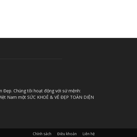
m Đẹp. Chúng tôi hoạt động với sứ mệnh:
iệt Nam một SỨC KHOẺ & VẺ ĐẸP TOÀN DIỆN
Chính sách
Điều khoản
Liên hệ