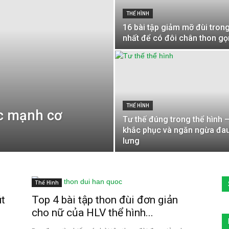
THỂ HÌNH
16 bài tập giảm mỡ đùi trong
nhất để có đôi chân thon gọ
THỂ HÌNH
ức mạnh cơ
Tư thế đúng trong thể hình 
khắc phục và ngăn ngừa đa
lưng
Thể Hình
út
Top 4 bài tập thon đùi đơn giản
cho nữ của HLV thể hình...