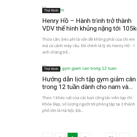
Thể Hình
Henry Hồ – Hành trình trở thành
VDV thể hình khủng nặng tới 105k
Thừa cân, béo phì là vấn đề không phải của chị em
mà cả cánh mày râu. Đó chính là lý do Henry Hồ - 1
anh chàng trẻ...
Thể Hình
Hướng dẫn lịch tập gym giảm cân
trong 12 tuần dành cho nam và...
Theo 1 khảo sát của các bạn cộng tác viên tạp chí
Khỏe Đẹp, số lượng người tới phòng tập tại 3 thành
phố lớn là Hà Nội, Đà...