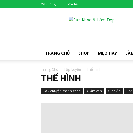
Về chúng tôi
Liên hệ
Khỏe
Đẹp
TRANG CHỦ
SHOP
MẸO HAY
LÀ
Trang Chủ
Tập Luyện
Thể Hình
THỂ HÌNH
Câu chuyện thành công
Giảm cân
Giáo Án
Tăn