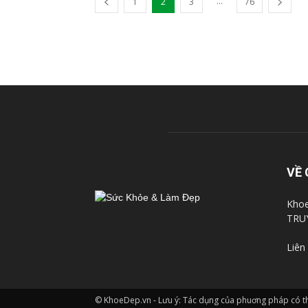
...
1
2
3
76
VỀ 
Khoe
TRU
Liên
© KhoeDep.vn - Lưu ý: Tác dụng của phuơng pháp có thê