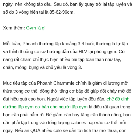
ngày, nên không tập đều. Sau đó, bạn ấy quay trở lại tập luyện và
số đo 3 vòng hiện tại là 85-62-96cm.
Xem thêm:
Gym là gì
Mỗi tuần, Phoanh thường tập khoảng 3-4 buổi, thường là tự tập
và thỉnh thoảng có sự hướng dẫn của HLV tại phòng gym. Cô
nàng rất chăm chỉ thực hiện nhiều bài tập toàn thân như tay,
chân, mông, bụng và chủ yếu là vòng 3.
Mục tiêu tập của Phoanh Charmmie chính là giảm đi lượng mỡ
thừa trong cơ thể, đồng thời tăng cơ bắp để giúp đốt cháy mỡ để
đạt hiệu quả cao hơn. Ngoài việc tập luyện đều đặn,
chế độ dinh
dưỡng tập gym cơ bản cho người tập gym
là điều rất quan trọng
bạn cần phải nắm rõ. Để giảm cân hay tăng cân thành công, bạn
cần phải tập trung vào tổng lượng calories nạp vào cơ thể mỗi
ngày. Nếu ăn QUÁ nhiều calo sẽ dẫn tơi tích trữ mỡ thừa, còn