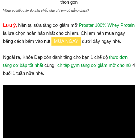
Vòng eo kiểu này đủ săn chắc cho chị em cố gắng chưa?
Lưu ý,
hiện tại sữa tăng cơ giảm mỡ
Prostar 100% Whey Protein
là lựa chọn hoàn hảo nhất cho chị em. Chị em nên mua ngay
bằng cách bấm vào nút
MUA NGAY
dưới đây ngay nhé.
Ngoài ra, Khỏe Đẹp còn dành tặng cho bạn 1 chế độ
thực đơn
tăng cơ bắp tốt nhất
cùng
lịch tập gym tăng cơ giảm mỡ cho nữ
4
buổi 1 tuần nữa nhé.