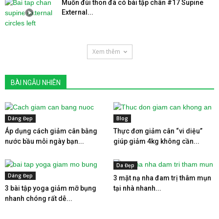
Muốn đùi thon đã có bài tập chân #17 Supine
External...
Xem thêm
BÀI NGẪU NHIÊN
Dáng Đẹp
Blog
Áp dụng cách giảm cân bằng
Thực đơn giảm cân “vi diệu”
nước bầu mỗi ngày bạn...
giúp giảm 4kg không cần...
Da Đẹp
Dáng Đẹp
3 mặt nạ nha đam trị thâm mụn
3 bài tập yoga giảm mỡ bụng
tại nhà nhanh...
nhanh chóng rất dễ...