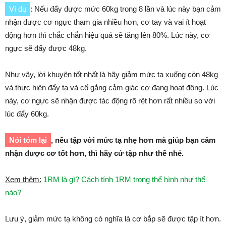
Ví dụ
: Nếu đẩy được mức 60kg trong 8 lần và lúc này bạn cảm
nhận được cơ ngực tham gia nhiều hơn, cơ tay và vai ít hoạt
động hơn thì chắc chắn hiệu quả sẽ tăng lên 80%. Lúc này, cơ
ngực sẽ đẩy được 48kg.
Như vậy, lời khuyên tốt nhất là hãy giảm mức tạ xuống còn 48kg
và thực hiện đẩy tạ và cố gắng cảm giác cơ đang hoạt động. Lúc
này, cơ ngực sẽ nhận được tác động rõ rệt hơn rất nhiều so với
lúc đẩy 60kg.
Nói tóm lại
, nếu tập với mức tạ nhẹ hơn mà giúp bạn cảm
nhận được cơ tốt hơn, thì hãy cứ tập như thế nhé.
Xem thêm:
1RM là gì? Cách tính 1RM trong thể hình như thế
nào?
Lưu ý, giảm mức tạ không có nghĩa là cơ bắp sẽ được tập ít hơn.