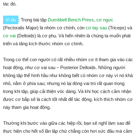
tác đó.
Ví dụ
: Trong bài tập
Dumbbell Bench Press
,
cơ ngực
(Pectoralis Major) là nhóm cơ chính, còn
cơ tay sau
(Triceps) và
cơ vai
(Deltoids) là cơ phụ. Và hiển nhiên là chúng ta muốn phát
triển và tăng kích thước nhóm cơ chính.
Trong cơ thể con người có rất nhiều nhóm cơ ít tham gia vào các
hoạt động, như cơ vai sau – Posterior Deltoids. Những người
không tập thể hình hầu như không biết có nhóm cơ này vì nó khá
nhỏ, nằm ở phía sau; nhưng nó lại đóng vai trò rất quan trọng
trong khi tập, giúp cải thiện vóc dáng. Và khi học cách cảm nhận
được cơ bắp sẽ là cách tốt nhất để tác động, kích thích nhóm cơ
này tham gia hoạt động.
Thường khi bước vào giữa các hiệp rồi, bạn sẽ nghĩ làm sao để
thực hiện cho hết số lần lặp chứ chẳng còn hơi sức đâu mà cảm