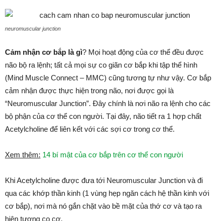
neuromuscular junction
Cảm nhận cơ bắp là gì
? Mọi hoạt động của cơ thể đều được
não bộ ra lệnh; tất cả mọi sự co giãn cơ bắp khi tập thể hình
(Mind Muscle Connect – MMC) cũng tương tự như vậy. Cơ bắp
cảm nhận được thực hiện trong não, nơi được gọi là
“Neuromuscular Junction”. Đây chính là nơi não ra lệnh cho các
bộ phận của cơ thể con người. Tại đây, não tiết ra 1 hợp chất
Acetylcholine để liên kết với các sợi cơ trong cơ thể.
Xem thêm:
14 bí mật của cơ bắp trên cơ thể con người
Khi Acetylcholine được đưa tới Neuromuscular Junction và đi
qua các khớp thần kinh (1 vùng hẹp ngăn cách hệ thần kinh với
cơ bắp), nơi mà nó gắn chặt vào bề mặt của thớ cơ và tạo ra
hiện tượng co cơ.