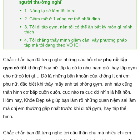
người thường nghĩ
1. Nâng tạ sẽ làm tôi to ra
2. Giảm mỡ ở 1 vùng cơ thể nhất định
3. Tôi đi tập gym, nên tôi có thể ăn bất kỳ món gì mình
thích
4. Tôi chẳng thấy mình giảm cân, vậy phương pháp
tập mà tôi đang theo VÔ ÍCH
Chắc chắn bạn đã từng nghe những câu hỏi như
phụ nữ tập
gym có tốt
không? hay nữ tập tạ có to như nam giới hay tập gym
cho nữ có lợi gì… Đó là những băn khoăn của không ít chị em
phụ nữ, đặc biệt khi thấy mấy anh tại phòng gym, anh nào cũng
thân hình cơ bắp cuồn cuộn, cục nào ra cục đó nhìn là hết hồn.
Hôm nay, Khỏe Đẹp sẽ giúp bạn làm rõ những quan niệm sai lầm
mà chị em thường gặp nhất trước khi đi tới gym, hay tập thể
hình.
Chắc chắn bạn đã từng nghe tới câu thần chú mà nhiều chị em