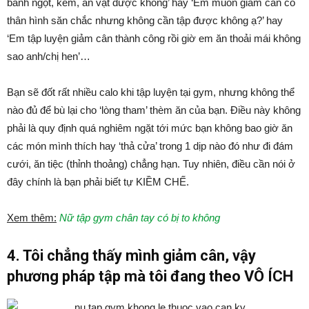
bánh ngọt, kem, ăn vặt được không’ hay ‘Em muốn giảm cân có
thân hình săn chắc nhưng không cần tập được không ạ?’ hay
‘Em tập luyện giảm cân thành công rồi giờ em ăn thoải mái không
sao anh/chị hen’…
Bạn sẽ đốt rất nhiều calo khi tập luyện tại gym, nhưng không thể
nào đủ để bù lại cho ‘lòng tham’ thèm ăn của bạn. Điều này không
phải là quy định quá nghiêm ngặt tới mức bạn không bao giờ ăn
các món mình thích hay ‘thả cửa’ trong 1 dịp nào đó như đi đám
cưới, ăn tiệc (thỉnh thoảng) chẳng hạn. Tuy nhiên, điều cần nói ở
đây chính là bạn phải biết tự KIỀM CHẾ.
Xem thêm:
Nữ tập gym chân tay có bị to không
4. Tôi chẳng thấy mình giảm cân, vậy
phương pháp tập mà tôi đang theo VÔ ÍCH