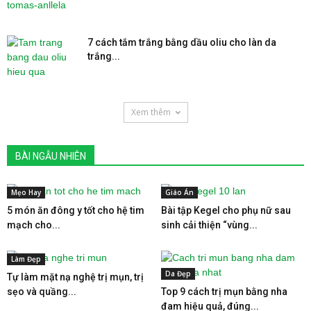
7 cách tắm trắng bằng dầu oliu cho làn da
trắng...
Xem thêm
BÀI NGẪU NHIÊN
Mẹo Hay
Giáo Án
5 món ăn đông y tốt cho hệ tim
Bài tập Kegel cho phụ nữ sau
mạch cho...
sinh cải thiện “vùng...
Làm Đẹp
Da Đẹp
Tự làm mặt nạ nghệ trị mụn, trị
sẹo và quầng...
Top 9 cách trị mụn bằng nha
đam hiệu quả, đúng...