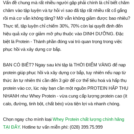
Vấn đề chung mà rất nhiều người gặp phải chính là chỉ biết chăm
chăm vào tập luyện và tự hỏi vì sao đã tập rất nhiều rất cố gắng
rồi mà cơ vẫn không tăng? Mỡ vẫn không giảm được bao nhiêu?
Thực tế, tập luyện chỉ chiếm 30%, 70% còn lại quyết định đến
hiệu quả xây cơ giảm mỡ phụ thuộc vào DINH DƯỠNG. Đặc
biệt là Protein - Thành phần đóng vai trò quan trọng trong việc
phục hồi và xây dựng cơ bắp.
BẠN CÓ BIẾT? Ngay sau khi tập là THỜI ĐIỂM VÀNG để nạp
protein giúp phục hồi và xây dựng cơ bắp, tuy nhiên nếu nạp từ
thức ăn tự nhiên thì cần đến 3 giờ để cơ thể tiêu hoá và hấp thụ
protein vào cơ, lúc này bạn cần một nguồn PROTEIN HẤP THỤ
NHANH như Whey Protein - vừa cung cấp lượng protein cao (ít
calo, đường, tinh bột, chất béo) vừa tiện lợi và nhanh chóng.
Chọn ngay cho mình loại
Whey Protein chất lượng chính hãng
TẠI ĐÂY.
Hotline tư vấn miễn phí: (028) 399.75.999