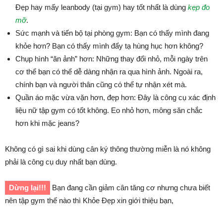
Đẹp hay mấy leanbody (tại gym) hay tốt nhất là dùng
kẹp đo
mỡ
.
Sức mạnh và tiến bộ tại phòng gym: Bạn có thấy mình đang
khỏe hơn? Bạn có thấy mình đẩy tạ hùng hục hơn không?
Chụp hình “ăn ảnh” hơn: Những thay đổi nhỏ, mỗi ngày trên
cơ thể bạn có thể dễ dàng nhận ra qua hình ảnh. Ngoài ra,
chính bạn và người thân cũng có thể tự nhận xét mà.
Quần áo mặc vừa vặn hơn, đẹp hơn: Đây là công cụ xác định
liệu nữ tập gym có tốt không. Eo nhỏ hơn, mông săn chắc
hơn khi mặc jeans?
Không có gì sai khi dùng cân ký thông thường miễn là nó không
phải là công cụ duy nhất bạn dùng.
Dừng lại!!!
Bạn đang cần giảm cân tăng cơ nhưng chưa biết
nên tập gym thế nào thì Khỏe Đẹp xin giới thiệu bạn,