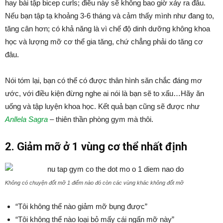
hay bài tập bicep curls; điều này sẽ không bao giờ xảy ra đâu.
Nếu bạn tập tạ khoảng 3-6 tháng và cảm thấy mình như đang to,
tăng cân hơn; có khả năng là vì chế độ dinh dưỡng không khoa
học và lượng mỡ cơ thể gia tăng, chứ chẳng phải do tăng cơ
đâu.
Nói tóm lại, bạn có thể có được thân hình săn chắc đáng mơ
ước, với điều kiện đừng nghe ai nói là bạn sẽ to xấu…Hãy ăn
uống và tập luyện khoa học. Kết quả bạn cũng sẽ được như
Anllela Sagra
– thiên thần phòng gym mà thôi.
2. Giảm mỡ ở 1 vùng cơ thể nhất định
Không có chuyện đốt mỡ 1 điểm nào đó còn các vùng khác không đốt mỡ
“Tôi không thể nào giảm mỡ bụng được”
“Tôi không thể nào loại bỏ mấy cái ngấn mỡ này”