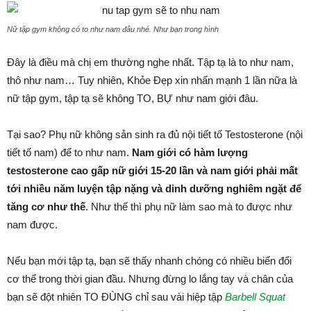
Nữ tập gym không có to như nam đâu nhé. Như bạn trong hình
Đây là điều mà chị em thường nghe nhất. Tập tạ là to như nam,
thô như nam… Tuy nhiên, Khỏe Đẹp xin nhấn mạnh 1 lần nữa là
nữ tập gym, tập tạ sẽ không TO, BỰ như nam giới đâu.
Tại sao? Phụ nữ không sản sinh ra đủ nội tiết tố Testosterone (nội
tiết tố nam) để to như nam.
Nam giới có hàm lượng
testosterone cao gấp nữ giới 15-20 lần và nam giới phải mất
tới nhiều năm luyện tập nặng và dinh dưỡng nghiêm ngặt để
tăng cơ như thế
. Như thế thì phụ nữ làm sao mà to được như
nam được.
Nếu bạn mới tập tạ, bạn sẽ thấy nhanh chóng có nhiều biến đổi
cơ thể trong thời gian đầu. Nhưng đừng lo lắng tay và chân của
bạn sẽ đột nhiên TO ĐÙNG chỉ sau vài hiệp tập
Barbell Squat