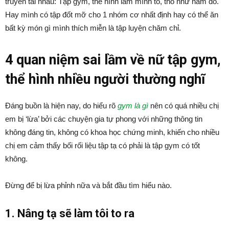
truyền tai nhau: Tập gym, thể hình làm mình to, thô như nam đó.
Hay mình có tập đốt mỡ cho 1 nhóm cơ nhất định hay có thể ăn
bất kỳ món gì mình thích miễn là tập luyện chăm chỉ.
4 quan niệm sai lầm về nữ tập gym,
thể hình nhiều người thường nghĩ
Đáng buồn là hiện nay, do hiểu rõ
gym là gì
nên có quá nhiều chị
em bị ‘lừa’ bởi các chuyện gia tự phong với những thông tin
không đáng tin, không có khoa học chứng minh, khiến cho nhiều
chị em cảm thấy bối rối liệu tập tạ có phải là tập gym có tốt
không.
Đừng để bị lừa phỉnh nữa và bắt đầu tìm hiểu nào.
1. Nâng tạ sẽ làm tôi to ra