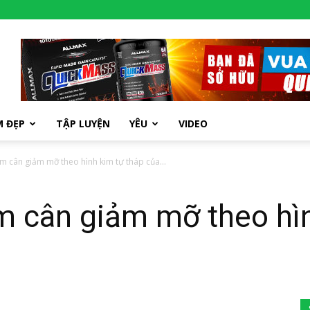
M ĐẸP
TẬP LUYỆN
YÊU
VIDEO
m cân giảm mỡ theo hình kim tự tháp của...
m cân giảm mỡ theo hìn