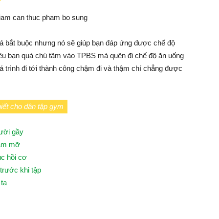
 bắt buộc nhưng nó sẽ giúp bạn đáp ứng được chế độ
hiều bạn quá chú tâm vào TPBS mà quên đi chế độ ăn uống
 trình đi tới thành công chậm đi và thậm chí chẳng được
iết cho dân tập gym
gười gầy
iảm mỡ
c hồi cơ
trước khi tập
 tạ