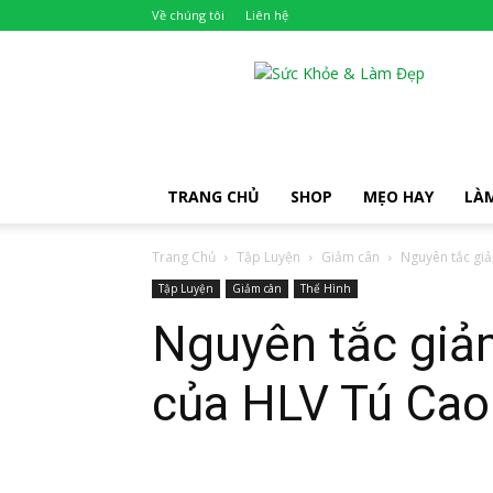
Về chúng tôi
Liên hệ
Khỏe
Đẹp
TRANG CHỦ
SHOP
MẸO HAY
LÀ
Trang Chủ
Tập Luyện
Giảm cân
Nguyên tắc giả
Tập Luyện
Giảm cân
Thể Hình
Nguyên tắc giả
của HLV Tú Cao