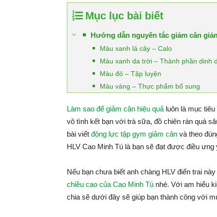
Mục lục bài biết
Hướng dẫn nguyên tắc giảm cân giả
Màu xanh lá cây – Calo
Màu xanh da trời – Thành phần dinh
Màu đỏ – Tập luyện
Màu vàng – Thực phẩm bổ sung
Làm sao để giảm cân hiệu quả
luôn là mục tiêu
vô tình kết bạn với trà sữa, đồ chiên rán quá s
bài viết
động lực tập gym giảm cân
và theo đú
HLV Cao Minh Tú là bạn sẽ đạt được điều ưng 
Nếu bạn chưa biết anh chàng HLV điển trai này l
chiều cao của Cao Minh Tú
nhé. Với am hiểu ki
chia sẽ dưới đây sẽ giúp bạn thành công với mụ