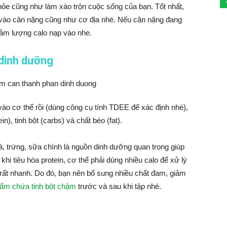
hỏe cũng như làm xào trộn cuộc sống của bạn. Tốt nhất,
 vào cân nặng cũng như cơ địa nhé. Nếu cân nặng đang
iảm lượng calo nạp vào nhe.
 dinh dưỡng
vào cơ thể rồi (dùng công cụ tính TDEE để xác định nhé),
), tinh bột (carbs) và chất béo (fat).
cá, trứng, sữa chính là nguồn dinh dưỡng quan trọng giúp
hi tiêu hóa protein, cơ thể phải dùng nhiều calo để xử lý
rất nhanh. Do đó, bạn nên bổ sung nhiều chất đam, giảm
ẩm chứa tinh bột chậm
trước và sau khi tập nhé.