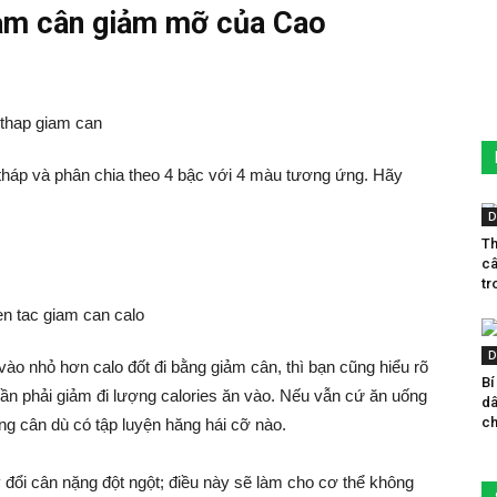
ảm cân giảm mỡ của Cao
tháp và phân chia theo 4 bậc với 4 màu tương ứng. Hãy
D
Th
câ
tr
D
vào nhỏ hơn calo đốt đi bằng giảm cân, thì bạn cũng hiểu rõ
Bí
cần phải giảm đi lượng calories ăn vào. Nếu vẫn cứ ăn uống
dâ
ch
g cân dù có tập luyện hăng hái cỡ nào.
đổi cân nặng đột ngột; điều này sẽ làm cho cơ thể không