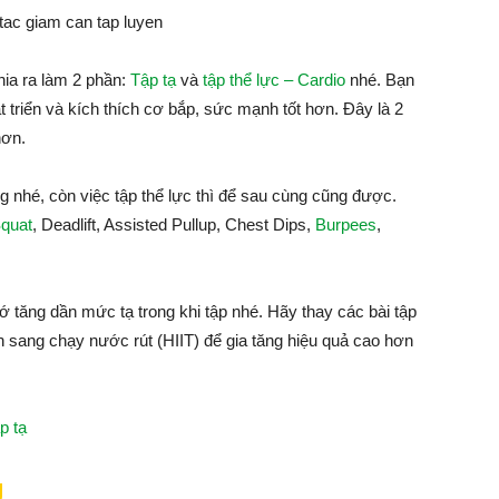
ia ra làm 2 phần:
Tập tạ
và
tập thể lực – Cardio
nhé. Bạn
hát triển và kích thích cơ bắp, sức mạnh tốt hơn. Đây là 2
hơn.
ng nhé, còn việc tập thể lực thì để sau cùng cũng được.
Squat
, Deadlift, Assisted Pullup, Chest Dips,
Burpees
,
ớ tăng dần mức tạ trong khi tập nhé. Hãy thay các bài tập
n sang chạy nước rút (HIIT) để gia tăng hiệu quả cao hơn
p tạ
g