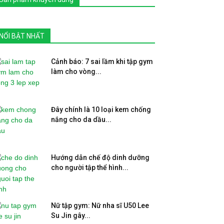
NỔI BẬT NHẤT
Cảnh báo: 7 sai lầm khi tập gym
làm cho vòng...
Đây chính là 10 loại kem chống
nắng cho da dầu...
Hướng dẫn chế độ dinh dưỡng
cho người tập thể hình...
Nữ tập gym: Nữ nha sĩ U50 Lee
Su Jin gây...