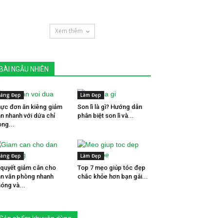
Xem thêm
BÀI NGẪU NHIÊN
áng Đẹp
Làm Đẹp
ực đơn ăn kiêng giảm
Son lì là gì? Hướng dẫn
n nhanh với dứa chỉ
phân biệt son lì và...
ong...
áng Đẹp
Làm Đẹp
 quyết giảm cân cho
Top 7 mẹo giúp tóc đẹp
n văn phòng nhanh
chắc khỏe hơn bạn gái...
óng và...