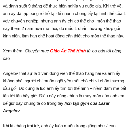
và dành suốt 9 tháng để thực hiện nghĩa vụ quốc gia. Khi trở về,
anh ấy đã tập bóng rổ trở lại để nhanh chóng lấy lại hình thể của 1
vdv chuyên nghiệp, nhưng anh ấy chỉ có thể chơi môn thể thao
này thêm 2 năm nữa mà thôi, do mắc 1 chấn thương khớp gối
kinh niên, làm hạn chế hoạt động cần thiết cho môn thể thao này.
Xem thêm:
Chuyên mục
Giáo Án Thể Hình
từ cơ bản tới nâng
cao
Angelov thật sự là 1 vận động viên thể thao hăng hái và anh ấy
không phải người chỉ muốn ngồi yên một chỗ chỉ vì chấn thương
đầu gối. Đó cũng là lúc anh ấy tìm tới thể hình – niềm đam mê bất
tận tới tận bây giờ. Điều này cũng chính là may mắn của anh em
để giờ đây chúng ta có trong tay
lịch tập gym của Lazar
Angelov
.
Khi là chàng trai trẻ, anh ấy luôn muốn trong giống như Jean