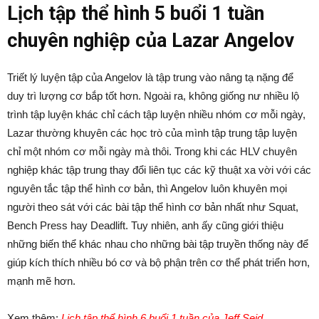
Lịch tập thể hình 5 buổi 1 tuần
chuyên nghiệp của Lazar Angelov
Triết lý luyện tập của Angelov là tập trung vào nâng tạ nặng để
duy trì lượng cơ bắp tốt hơn. Ngoài ra, không giống nư nhiều lộ
trình tập luyện khác chỉ cách tập luyện nhiều nhóm cơ mỗi ngày,
Lazar thường khuyên các học trò của mình tập trung tập luyện
chỉ một nhóm cơ mỗi ngày mà thôi. Trong khi các HLV chuyên
nghiệp khác tập trung thay đổi liên tục các kỹ thuật xa vời với các
nguyên tắc tập thể hình cơ bản, thì Angelov luôn khuyên mọi
người theo sát với các bài tập thể hình cơ bản nhất như Squat,
Bench Press hay Deadlift. Tuy nhiên, anh ấy cũng giới thiệu
những biến thể khác nhau cho những bài tập truyền thống này để
giúp kích thích nhiều bó cơ và bộ phận trên cơ thể phát triển hơn,
mạnh mẽ hơn.
Xem thêm:
Lịch tập thể hình 6 buổi 1 tuần của Jeff Seid