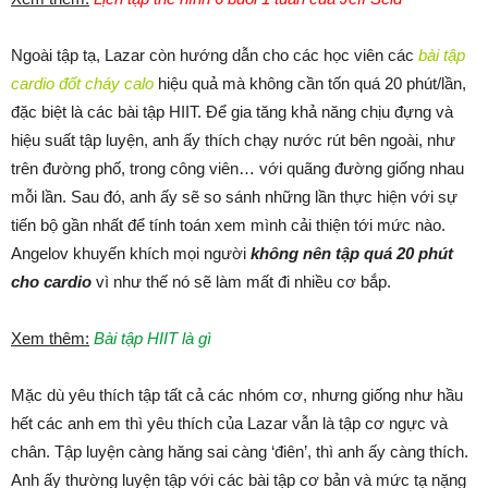
Ngoài tập tạ, Lazar còn hướng dẫn cho các học viên các
bài tập
cardio đốt cháy calo
hiệu quả mà không cần tốn quá 20 phút/lần,
đặc biệt là các bài tập HIIT. Để gia tăng khả năng chịu đựng và
hiệu suất tập luyện, anh ấy thích chạy nước rút bên ngoài, như
trên đường phố, trong công viên… với quãng đường giống nhau
mỗi lần. Sau đó, anh ấy sẽ so sánh những lần thực hiện với sự
tiến bộ gần nhất để tính toán xem mình cải thiện tới mức nào.
Angelov khuyến khích mọi người
không nên tập quá 20 phút
cho cardio
vì như thế nó sẽ làm mất đi nhiều cơ bắp.
Xem thêm:
Bài tập HIIT là gì
Mặc dù yêu thích tập tất cả các nhóm cơ, nhưng giống như hầu
hết các anh em thì yêu thích của Lazar vẫn là tập cơ ngực và
chân. Tập luyện càng hăng sai càng ‘điên’, thì anh ấy càng thích.
Anh ấy thường luyện tập với các bài tập cơ bản và mức tạ nặng